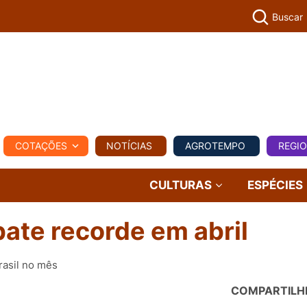
Buscar
PECUÁR
COTAÇÕES
NOTÍCIAS
AGROTEMPO
REGI
MPO
REGIONAL
COMERCIAL
AGROVIAGENS
CULTURAS
ESPÉCIES
ate recorde em abril
rasil no mês
COMPARTILH