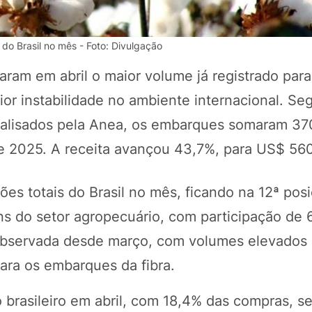
do Brasil no mês - Foto: Divulgação
aram em abril o maior volume já registrado par
or instabilidade no ambiente internacional. S
nalisados pela Anea, os embarques somaram 370
de 2025. A receita avançou 43,7%, para US$ 560
es totais do Brasil no mês, ficando na 12ª pos
POTOSÍ Fertiliz
Orgânico
ens do setor agropecuário, com participação de 
 observada desde março, com volumes elevado
para os embarques da fibra.
COMP
o brasileiro em abril, com 18,4% das compras, s