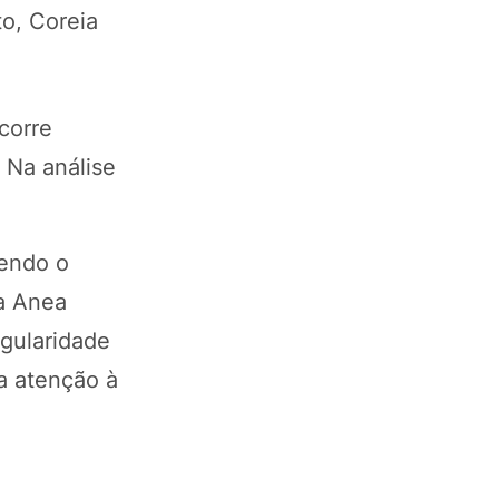
to, Coreia
corre
 Na análise
vendo o
 a Anea
egularidade
 a atenção à