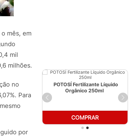
a o mês, em
egundo
,4 mil
,6 milhões.
ição no
ante Líquido
POTOSÍ Fertilizante Líquido
 1 LT
Orgânico 250ml
6,07%. Para
s mesmo
RAR
COMPRAR
eguido por