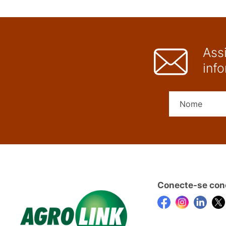
Ass
inf
Conecte-se con