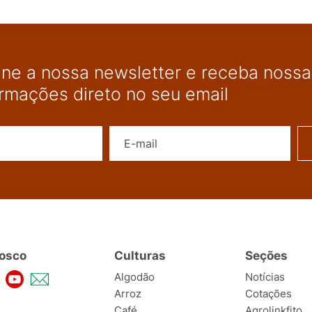
ine a nossa newsletter e receba nossas
ormações direto no seu email
Nome
E-mail
osco
Culturas
Seções
Algodão
Notícias
Arroz
Cotações
Café
Agrolinkfito