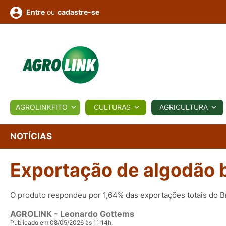
ou
cadastre-se
Entre
ULTURA
AGROLINKFITO
CULTURAS
AGRICULTURA
BIOLÓGICOS
COTAÇÕES
NOTÍCIAS
AGROTE
NOTÍCIAS
Exportação de algodão b
Fotos
os
Conversor
Colunistas
Eventos
e
Vídeos
O produto respondeu por 1,64% das exportações totais do B
AGROLINK
- Leonardo Gottems
Publicado em 08/05/2026 às 11:14h.