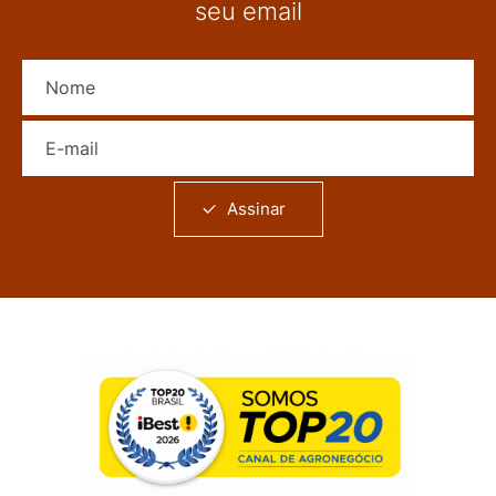
seu email
Nome
E-mail
Assinar