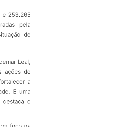
o e 253.265
radas pela
situação de
Ademar Leal,
as ações de
ortalecer a
dade. É uma
, destaca o
com foco na