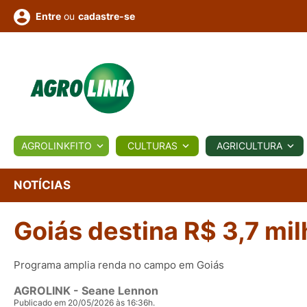
ou
cadastre-se
Entre
ULTURA
AGROLINKFITO
CULTURAS
AGRICULTURA
BIOLÓGICOS
COTAÇÕES
NOTÍCIAS
AGROTE
NOTÍCIAS
Goiás destina R$ 3,7 mi
Fotos
os
Conversor
Colunistas
Eventos
e
Vídeos
Programa amplia renda no campo em Goiás
AGROLINK
- Seane Lennon
Publicado em 20/05/2026 às 16:36h.