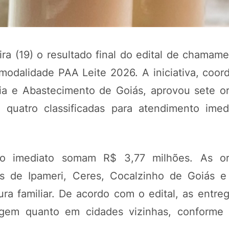
ra (19) o resultado final do edital de chamame
odalidade PAA Leite 2026. A iniciativa, coor
ria e Abastecimento de Goiás, aprovou sete o
o quatro classificadas para atendimento imed
POTOSÍ Fertiliz
Orgânico 
to imediato somam R$ 3,77 milhões. As or
os de Ipameri, Ceres, Cocalzinho de Goiás e
tura familiar. De acordo com o edital, as entr
COMP
rigem quanto em cidades vizinhas, conforme 