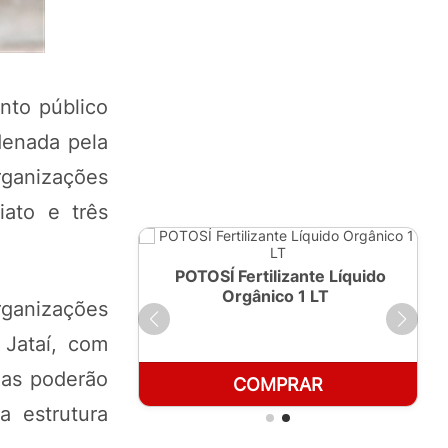
nto público
denada pela
rganizações
iato e três
ante Líquido
POTOSÍ Fertilizante Líquido
250ml
Orgânico 1 LT
ganizações
 Jataí, com
egas poderão
RAR
COMPRAR
a estrutura