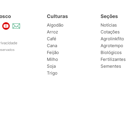
osco
Culturas
Seções
Algodão
Notícias
Arroz
Cotações
Café
Agrolinkfito
rivacidade
Cana
Agrotempo
reservados
Feijão
Biológicos
Milho
Fertilizantes
Soja
Sementes
Trigo