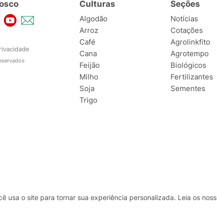
osco
Culturas
Seções
Algodão
Notícias
Arroz
Cotações
Café
Agrolinkfito
rivacidade
Cana
Agrotempo
reservados
Feijão
Biológicos
Milho
Fertilizantes
Soja
Sementes
Trigo
usa o site para tornar sua experiência personalizada. Leia os no