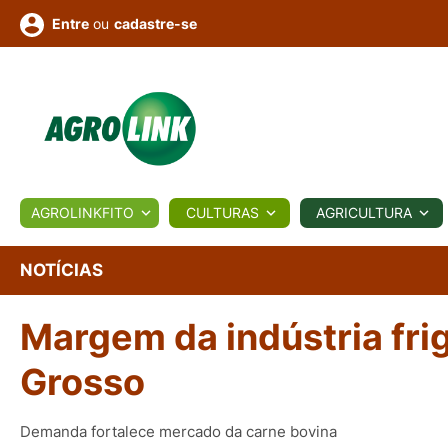
ou
cadastre-se
Entre
ULTURA
AGROLINKFITO
CULTURAS
AGRICULTURA
BIOLÓGICOS
COTAÇÕES
NOTÍCIAS
AGROTE
NOTÍCIAS
Margem da indústria fri
Fotos
os
Conversor
Colunistas
Eventos
e
Vídeos
Grosso
Demanda fortalece mercado da carne bovina