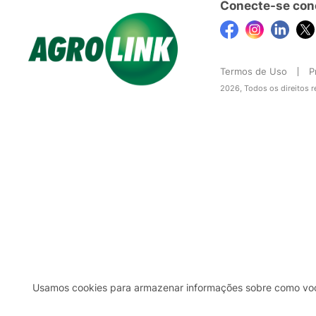
Conecte-se con
Termos de Uso
P
2026, Todos os direitos 
Usamos cookies para armazenar informações sobre como você 
2b98f7e1-9590-46d7-af32-2c8a921a53c7