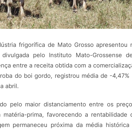
ústria frigorífica de Mato Grosso apresentou
divulgada pelo Instituto Mato-Grossense d
ença entre a receita obtida com a comercializa
roba do boi gordo, registrou média de -4,47% 
POTOSÍ Fertiliz
 abril.
Orgânico
ado pelo maior distanciamento entre os preç
COMP
matéria-prima, favorecendo a rentabilidade d
argem permaneceu próxima da média histórica