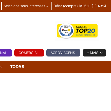
Selecione seus interesses
Dólar (compra) R$ 5,11 (-0,43%)
IA
ONAL
COMERCIAL
AGROVIAGENS
+ MAIS
TODAS