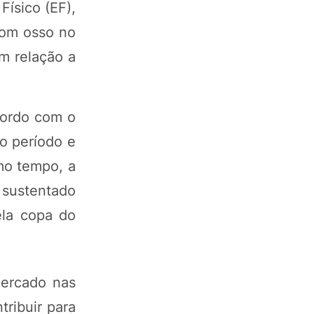
ísico (EF),
com osso no
m relação a
cordo com o
do período e
mo tempo, a
 sustentado
ela copa do
mercado nas
ribuir para