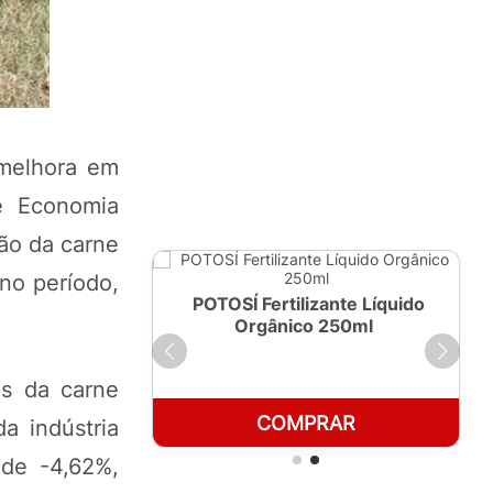
 melhora em
e Economia
ção da carne
no período,
ante Líquido
POTOSÍ Fertilizante Líquido
 1 LT
Orgânico 250ml
os da carne
RAR
COMPRAR
a indústria
 de -4,62%,