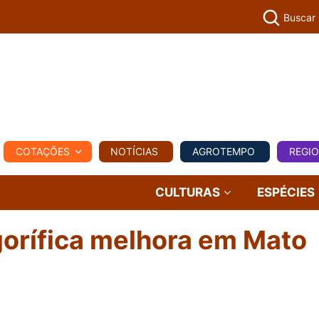
Buscar
PECUÁR
COTAÇÕES
NOTÍCIAS
AGROTEMPO
REGI
MPO
REGIONAL
COMERCIAL
AGROVIAGENS
CULTURAS
ESPÉCIES
gorífica melhora em Mato