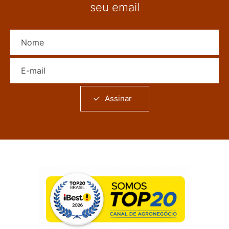
seu email
Nome
E-mail
Assinar