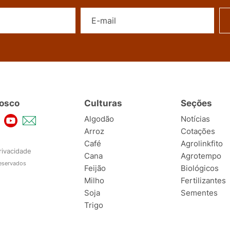
Nome
E-mail
osco
Culturas
Seções
Algodão
Notícias
Arroz
Cotações
Café
Agrolinkfito
rivacidade
Cana
Agrotempo
reservados
Feijão
Biológicos
Milho
Fertilizantes
Soja
Sementes
Trigo