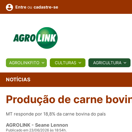
ou
cadastre-se
Entre
ULTURA
AGROLINKFITO
CULTURAS
AGRICULTURA
BIOLÓGICOS
COTAÇÕES
NOTÍCIAS
AGROTE
NOTÍCIAS
Produção de carne bovin
Fotos
os
Conversor
Colunistas
Eventos
e
Vídeos
MT responde por 18,8% da carne bovina do país
AGROLINK
- Seane Lennon
Publicado em 23/06/2026 às 18:54h.