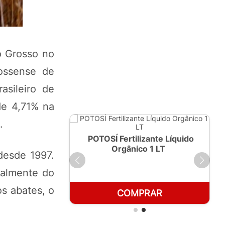
o Grosso no
rossense de
asileiro de
de 4,71% na
.
ante Líquido
POTOSÍ Fertilizante Líquido
250ml
Orgânico 1 LT
desde 1997.
palmente do
s abates, o
RAR
COMPRAR