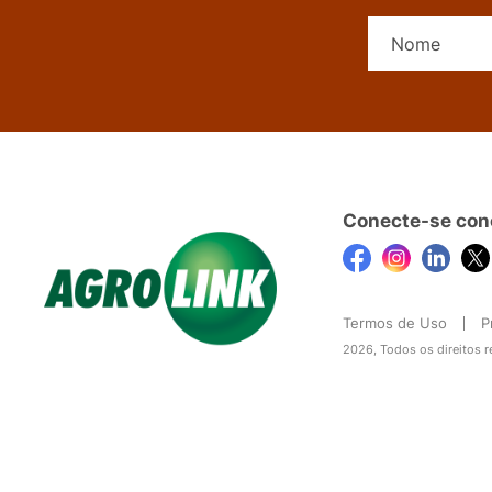
Conecte-se con
Termos de Uso
P
2026, Todos os direitos 