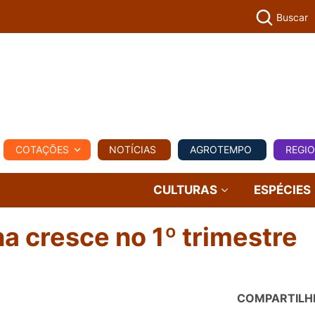
Buscar
PECUÁR
COTAÇÕES
NOTÍCIAS
AGROTEMPO
REGI
MPO
REGIONAL
COMERCIAL
AGROVIAGENS
CULTURAS
ESPÉCIES
a cresce no 1º trimestre
COMPARTILH