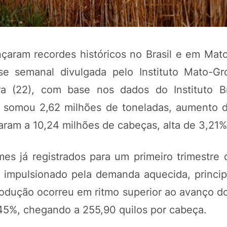
çaram recordes históricos no Brasil e em Mat
ise semanal divulgada pelo Instituto Mato-G
a (22), com base nos dados do Instituto Br
ão somou 2,62 milhões de toneladas, aumento 
ram a 10,24 milhões de cabeças, alta de 3,21%
POTOSÍ Fertiliz
Orgânico 
es já registrados para um primeiro trimestre 
 impulsionado pela demanda aquecida, princi
dução ocorreu em ritmo superior ao avanço do
COMP
45%, chegando a 255,90 quilos por cabeça.