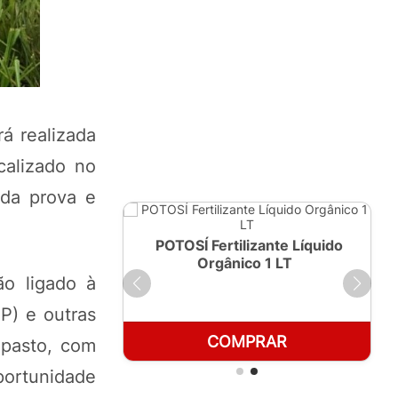
á realizada
calizado no
 da prova e
ante Líquido
POTOSÍ Fertilizante Líquido
250ml
Orgânico 1 LT
o ligado à
P) e outras
RAR
COMPRAR
 pasto, com
portunidade