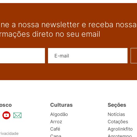
ine a nossa newsletter e receba nossas
ormações direto no seu email
Nome
E-mail
osco
Culturas
Seções
Algodão
Notícias
Arroz
Cotações
Café
Agrolinkfito
rivacidade
Cana
Agrotempo