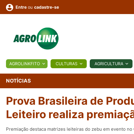
ou
cadastre-se
Entre
ULTURA
AGROLINKFITO
CULTURAS
AGRICULTURA
BIOLÓGICOS
COTAÇÕES
NOTÍCIAS
AGROTE
NOTÍCIAS
Prova Brasileira de Prod
Fotos
os
Conversor
Colunistas
Eventos
e
Vídeos
Leiteiro realiza premia
Premiação destaca matrizes leiteiras do zebu em evento no 