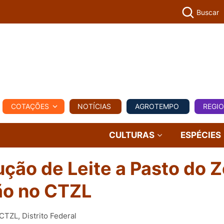
Buscar
PECUÁR
COTAÇÕES
NOTÍCIAS
AGROTEMPO
REGI
MPO
REGIONAL
COMERCIAL
AGROVIAGENS
CULTURAS
ESPÉCIES
ução de Leite a Pasto do 
ção no CTZL
CTZL, Distrito Federal