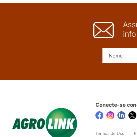
Ass
inf
Conecte-se con
Termos de Uso
P