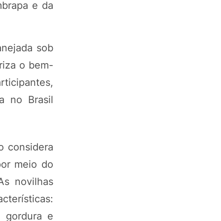
mbrapa e da
anejada sob
riza o bem-
ticipantes,
a no Brasil
o considera
por meio do
As novilhas
terísticas:
e gordura e