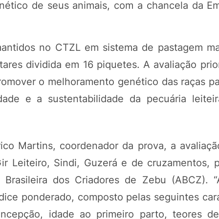
enético de seus animais, com a chancela da E
o mantidos no CTZL em sistema de pastagem m
ares dividida em 16 piquetes. A avaliação prio
romover o melhoramento genético das raças par
ade e a sustentabilidade da pecuária leiteir
co Martins, coordenador da prova, a avaliaçã
ir Leiteiro, Sindi, Guzerá e de cruzamentos, 
rasileira dos Criadores de Zebu (ABCZ). “
ice ponderado, composto pelas seguintes carac
oncepção, idade ao primeiro parto, teores d