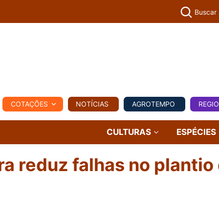
Buscar
PECUÁR
COTAÇÕES
NOTÍCIAS
AGROTEMPO
REGI
MPO
REGIONAL
COMERCIAL
AGROVIAGENS
CULTURAS
ESPÉCIES
 reduz falhas no plantio