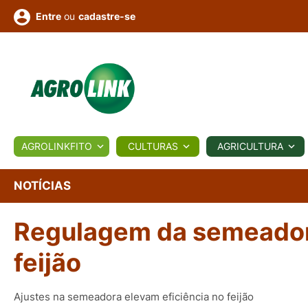
ou
cadastre-se
Entre
ULTURA
AGROLINKFITO
CULTURAS
AGRICULTURA
BIOLÓGICOS
COTAÇÕES
NOTÍCIAS
AGROTE
NOTÍCIAS
Regulagem da semeadora
Fotos
os
Conversor
Colunistas
Eventos
e
Vídeos
feijão
Ajustes na semeadora elevam eficiência no feijão