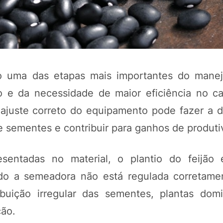
o uma das etapas mais importantes do man
 e da necessidade de maior eficiência no c
juste correto do equipamento pode fazer a d
e sementes e contribuir para ganhos de produti
POTOSÍ Fertiliz
Orgânico 
sentadas no material, o plantio do feijão
ndo a semeadora não está regulada corretam
COMP
ribuição irregular das sementes, plantas dom
ção.