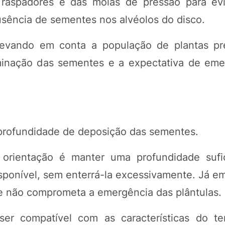
raspadores e das molas de pressão para evi
sência de sementes nos alvéolos do disco.
evando em conta a população de plantas pr
rminação das sementes e a expectativa de em
profundidade de deposição das sementes.
orientação é manter uma profundidade sufi
sponível, sem enterrá-la excessivamente. Já em
ue não comprometa a emergência das plântulas.
r compatível com as características do te