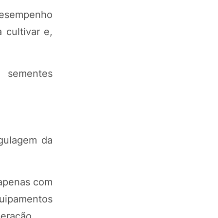
 desempenho
cultivar e,
e sementes
egulagem da
 apenas com
quipamentos
peração.