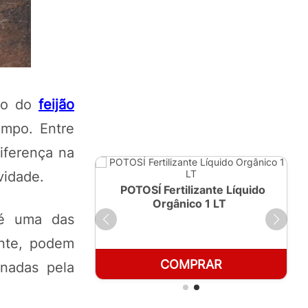
ejo do
feijão
ampo. Entre
iferença na
vidade.
ante Líquido
POTOSÍ Fertilizante Líquido
250ml
Orgânico 1 LT
 é uma das
ente, podem
RAR
COMPRAR
inadas pela