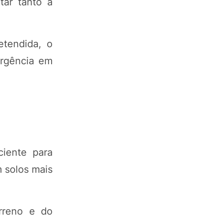
tar tanto a
etendida, o
ergência em
ciente para
 solos mais
rreno e do