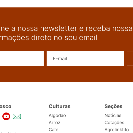
ine a nossa newsletter e receba nossas
ormações direto no seu email
Nome
E-mail
osco
Culturas
Seções
Algodão
Notícias
Arroz
Cotações
Café
Agrolinkfito