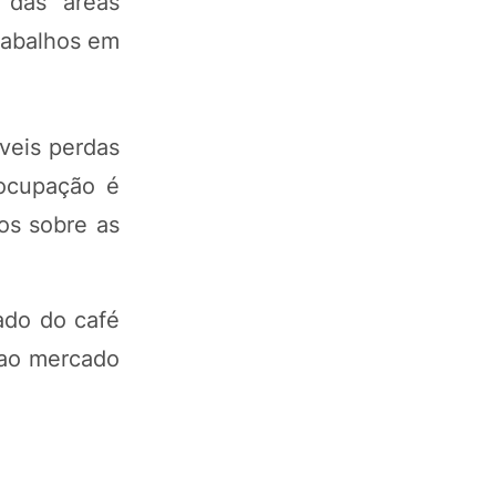
 das áreas
trabalhos em
veis perdas
ocupação é
os sobre as
ado do café
 ao mercado