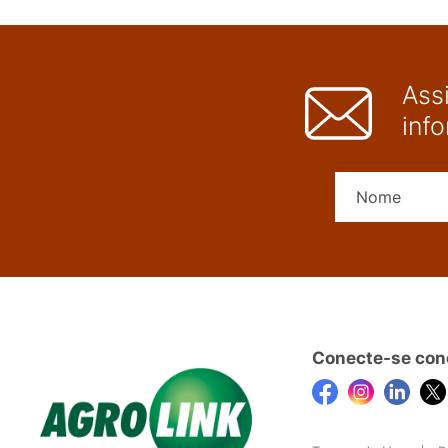
Ass
inf
Conecte-se con