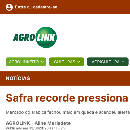
ou
cadastre-se
Entre
ULTURA
AGROLINKFITO
CULTURAS
AGRICULTURA
BIOLÓGICOS
COTAÇÕES
NOTÍCIAS
AGROTE
NOTÍCIAS
Safra recorde pressiona
Fotos
os
Conversor
Colunistas
Eventos
e
Vídeos
Mercado do arábica fechou maio em queda e acendeu alerta
AGROLINK
- Aline Merladete
Publicado em 03/06/2026 às 11:02h.