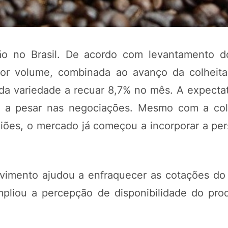
ão no Brasil. De acordo com levantamento d
r volume, combinada ao avanço da colheita
 da variedade a recuar 8,7% no mês. A expecta
u a pesar nas negociações. Mesmo com a col
ões, o mercado já começou a incorporar a per
POTOSÍ Fertiliz
Orgânico 
imento ajudou a enfraquecer as cotações do
pliou a percepção de disponibilidade do pro
COMP