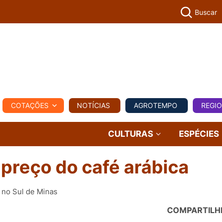
Buscar
PECUÁR
COTAÇÕES
NOTÍCIAS
AGROTEMPO
REGI
MPO
REGIONAL
COMERCIAL
AGROVIAGENS
CULTURAS
ESPÉCIES
 preço do café arábica
 no Sul de Minas
COMPARTILH