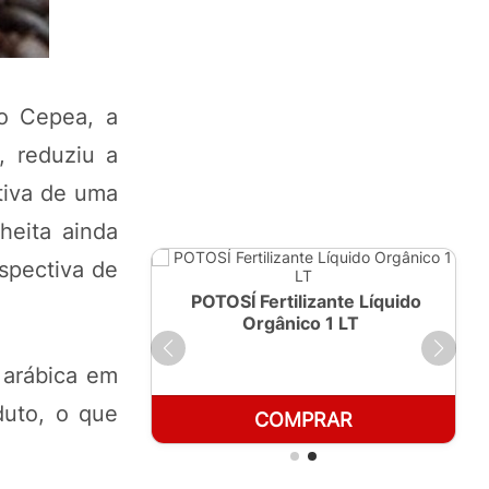
o Cepea, a
, reduziu a
tiva de uma
heita ainda
spectiva de
ante Líquido
POTOSÍ Fertilizante Líquido
250ml
Orgânico 1 LT
 arábica em
duto, o que
RAR
COMPRAR