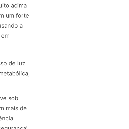
uito acima
em um forte
ausando a
a em
so de luz
metabólica,
ive sob
em mais de
ência
segurança",