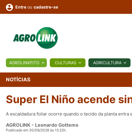
ou
cadastre-se
Entre
ULTURA
AGROLINKFITO
CULTURAS
AGRICULTURA
BIOLÓGICOS
COTAÇÕES
NOTÍCIAS
AGROTE
NOTÍCIAS
Super El Niño acende si
Fotos
os
Conversor
Colunistas
Eventos
e
Vídeos
A escaldadura foliar ocorre quando o tecido da planta entra
AGROLINK
- Leonardo Gottems
Publicado em 30/06/2026 às 15:22h.