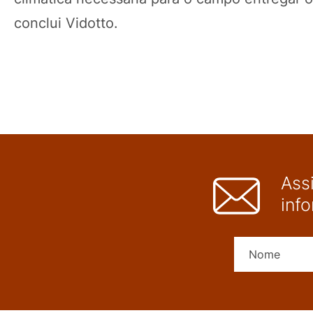
conclui Vidotto.
Ass
inf