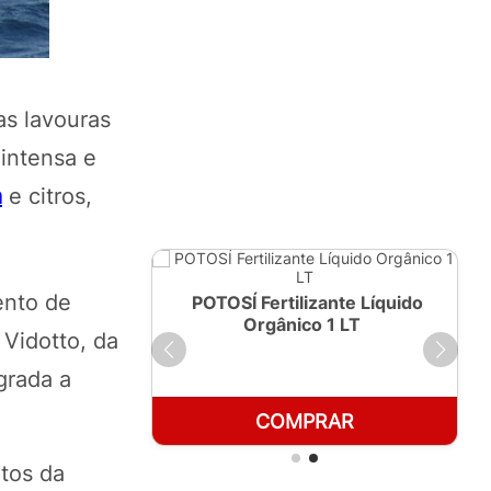
as lavouras
intensa e
a
e citros,
ento de
ante Líquido
POTOSÍ Fertilizante Líquido
250ml
Orgânico 1 LT
Vidotto, da
grada a
RAR
COMPRAR
tos da