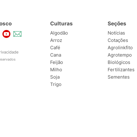
osco
Culturas
Seções
Algodão
Notícias
Arroz
Cotações
Café
Agrolinkfito
rivacidade
Cana
Agrotempo
reservados
Feijão
Biológicos
Milho
Fertilizantes
Soja
Sementes
Trigo