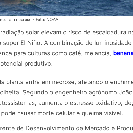
entra em necrose - Foto: NOAA
radiação solar elevam o risco de escaldadura n
 super El Niño. A combinação de luminosidade 
ança para culturas como café, melancia,
banan
tencial produtivo.
 da planta entra em necrose, afetando o enchim
POTOSÍ Fertiliz
Orgânico 
colheita. Segundo o engenheiro agrônomo João 
otossistemas, aumenta o estresse oxidativo, de
e pode causar morte celular e queima visível.
COMP
rente de Desenvolvimento de Mercado e Produ