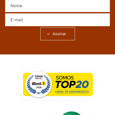
Nome
E-mail
Assinar