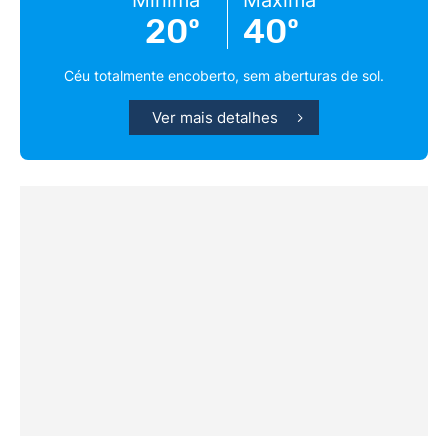
Mínima
Máxima
20º
40º
Céu totalmente encoberto, sem aberturas de sol.
Ver mais detalhes