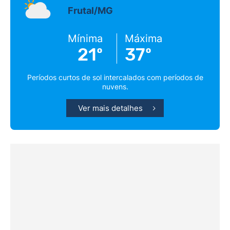
Frutal/MG
Mínima
Máxima
21º
37º
Períodos curtos de sol intercalados com períodos de
nuvens.
Ver mais detalhes