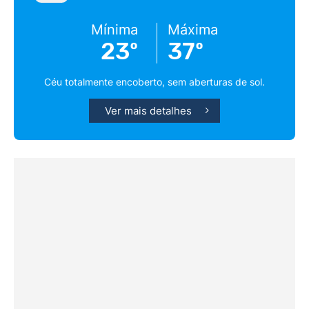
Mínima
Máxima
23º
37º
Céu totalmente encoberto, sem aberturas de sol.
Ver mais detalhes