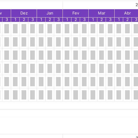
2
v
Dez
Jan
Fev
Mar
Abr
3
1
2
3
1
2
3
1
2
3
1
2
3
1
2
3