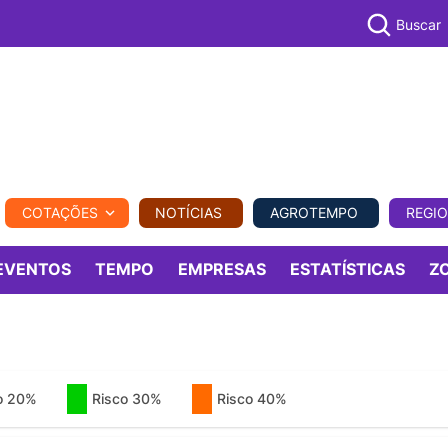
Buscar
PECUÁR
COTAÇÕES
NOTÍCIAS
AGROTEMPO
REGI
MPO
REGIONAL
COMERCIAL
AGROVIAGENS
EVENTOS
TEMPO
EMPRESAS
ESTATÍSTICAS
Z
o 20%
Risco 30%
Risco 40%