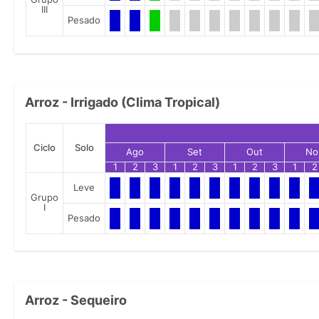
III
Pesado
Arroz - Irrigado (Clima Tropical)
Ciclo
Solo
Ago
Set
Out
No
1
2
3
1
2
3
1
2
3
1
2
Leve
Grupo
I
Pesado
Arroz - Sequeiro