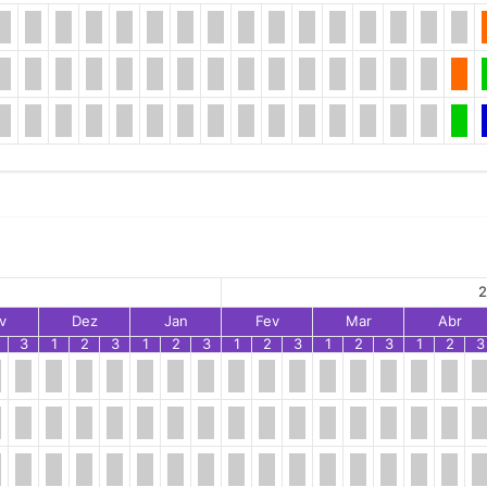
2
v
Dez
Jan
Fev
Mar
Abr
3
1
2
3
1
2
3
1
2
3
1
2
3
1
2
3