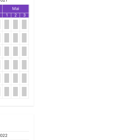
021
Mai
Jun
Jul
1
2
3
1
2
3
1
2
3
022