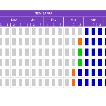
SEM SAFRA
Dez
Jan
Fev
Mar
Abr
3
1
2
3
1
2
3
1
2
3
1
2
3
1
2
3