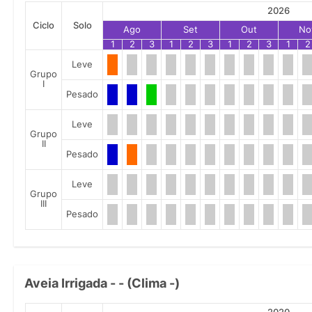
2026
Ciclo
Solo
Ago
Set
Out
No
1
2
3
1
2
3
1
2
3
1
2
Leve
Grupo
I
Pesado
Leve
Grupo
II
Pesado
Leve
Grupo
III
Pesado
Aveia Irrigada - - (Clima -)