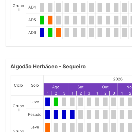
Grupo
AD4
II
AD5
AD6
Algodão Herbáceo - Sequeiro
2026
Ciclo
Solo
Ago
Set
Out
No
1
2
3
1
2
3
1
2
3
1
2
Leve
Grupo
II
Pesado
Leve
Grupo