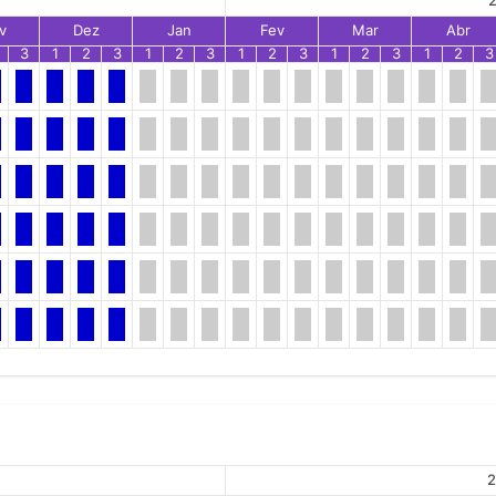
2
v
Dez
Jan
Fev
Mar
Abr
3
1
2
3
1
2
3
1
2
3
1
2
3
1
2
3
2