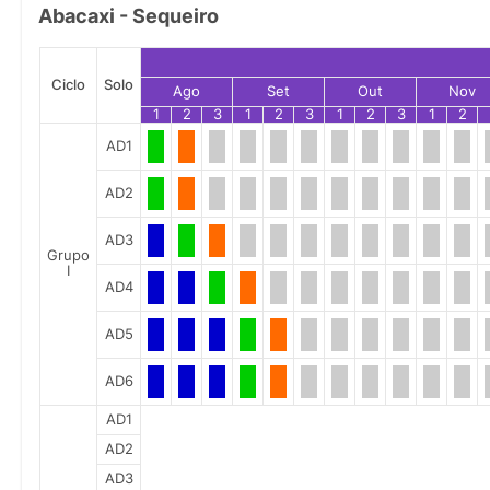
Abacaxi - Sequeiro
Ciclo
Solo
Ago
Set
Out
Nov
1
2
3
1
2
3
1
2
3
1
2
AD1
AD2
AD3
Grupo
I
AD4
AD5
AD6
AD1
AD2
AD3