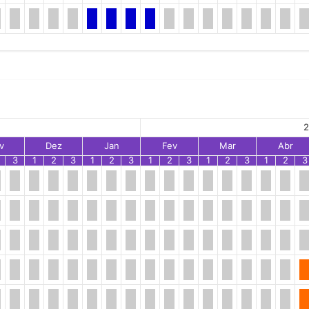
2
v
Dez
Jan
Fev
Mar
Abr
3
1
2
3
1
2
3
1
2
3
1
2
3
1
2
3