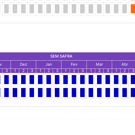
SEM SAFRA
v
Dez
Jan
Fev
Mar
Abr
3
1
2
3
1
2
3
1
2
3
1
2
3
1
2
3