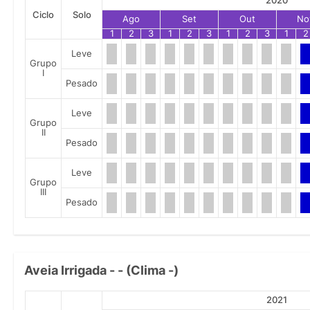
2020
Ciclo
Solo
Ago
Set
Out
No
1
2
3
1
2
3
1
2
3
1
2
Leve
Grupo
I
Pesado
Leve
Grupo
II
Pesado
Leve
Grupo
III
Pesado
Aveia Irrigada - - (Clima -)
2021