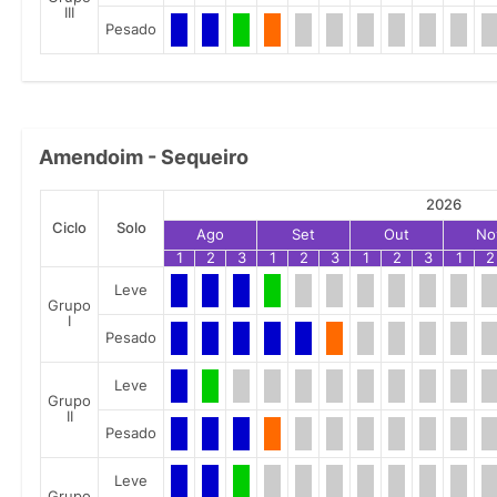
III
Pesado
Amendoim - Sequeiro
2026
Ciclo
Solo
Ago
Set
Out
No
1
2
3
1
2
3
1
2
3
1
2
Leve
Grupo
I
Pesado
Leve
Grupo
II
Pesado
Leve
Grupo