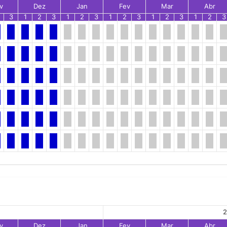
v
Dez
Jan
Fev
Mar
Abr
3
1
2
3
1
2
3
1
2
3
1
2
3
1
2
3
2
v
Dez
Jan
Fev
Mar
Abr