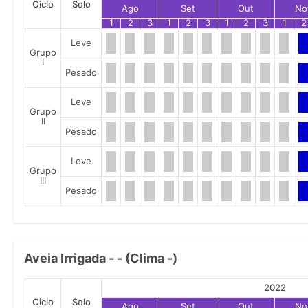
Ciclo
Solo
Ago
Set
Out
No
1
2
3
1
2
3
1
2
3
1
2
Leve
Grupo
I
Pesado
Leve
Grupo
II
Pesado
Leve
Grupo
III
Pesado
Aveia Irrigada - - (Clima -)
2022
Ciclo
Solo
Ago
Set
Out
No