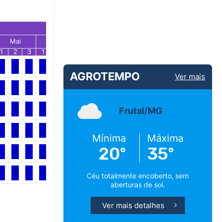
Mai
Jun
Jul
1
2
3
1
2
3
1
2
3
AGROTEMPO
Ver mais
Frutal/MG
Mínima
Máxima
20º
35º
Céu totalmente encoberto, sem
aberturas de sol.
Ver mais detalhes