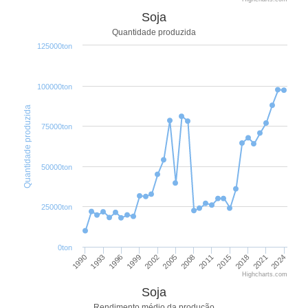
Soja
Quantidade produzida
125000ton
100000ton
Quantidade produzida
75000ton
50000ton
25000ton
0ton
1996
2011
1993
2008
1990
2024
2005
2021
2002
2018
1999
2015
Highcharts.com
Soja
Rendimento médio da produção