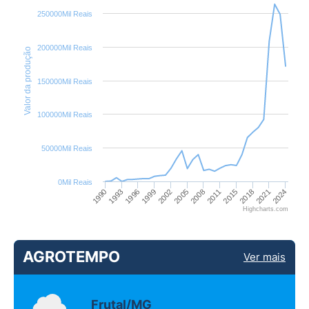
250000Mil Reais
200000Mil Reais
Valor da produção
150000Mil Reais
100000Mil Reais
50000Mil Reais
0Mil Reais
1990
1993
1996
1999
2002
2005
2008
2011
2015
2018
2021
2024
Highcharts.com
AGROTEMPO
Ver mais
Frutal/MG