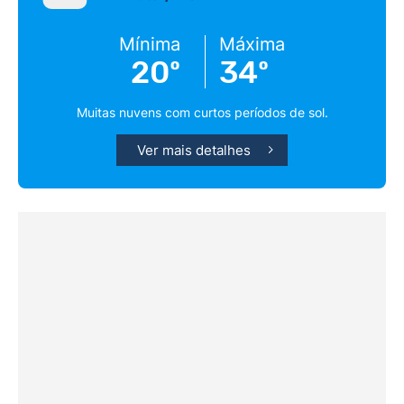
Mínima
Máxima
20º
34º
Muitas nuvens com curtos períodos de sol.
Ver mais detalhes