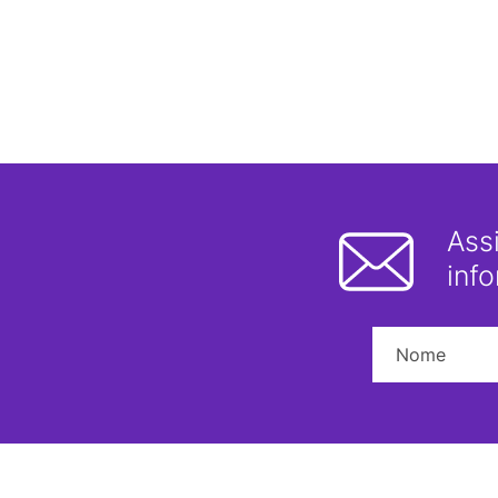
Ass
inf