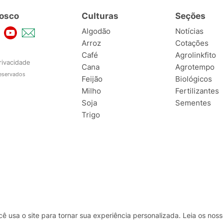
osco
Culturas
Seções
Algodão
Notícias
Arroz
Cotações
Café
Agrolinkfito
rivacidade
Cana
Agrotempo
reservados
Feijão
Biológicos
Milho
Fertilizantes
Soja
Sementes
Trigo
usa o site para tornar sua experiência personalizada. Leia os no