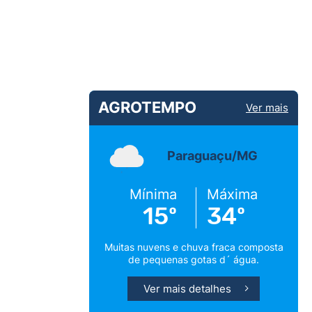
AGROTEMPO
Ver mais
Paraguaçu/MG
Mínima
Máxima
15º
34º
Muitas nuvens e chuva fraca composta
de pequenas gotas d´ água.
Ver mais detalhes