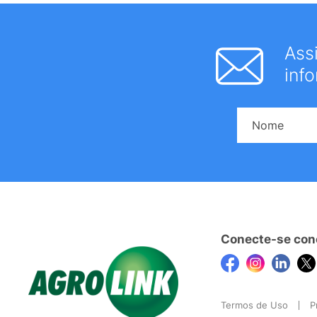
Ass
inf
Conecte-se con
Termos de Uso
P