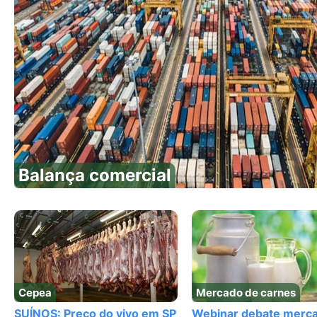
Balança comercial
Cepea
Mercado de carnes
SUÍNOS: Preço do vivo em SP
Webinar debate merc