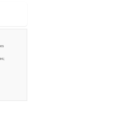
tes
es;