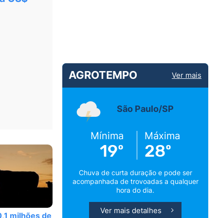
AGROTEMPO
Ver mais
São Paulo/SP
Mínima
Máxima
19º
28º
Chuva de curta duração e pode ser
acompanhada de trovoadas a qualquer
hora do dia.
Ver mais detalhes
0,1 milhões de