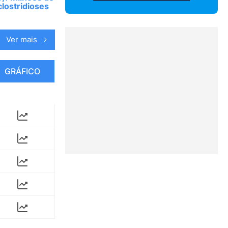
clostridioses
Ver mais
GRÁFICO