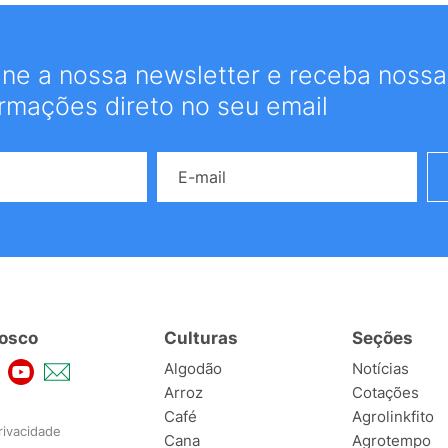
ine a nossa newsletter e receba nossas
ormações direto no seu email
Nome
E-mail
osco
Culturas
Seções
Algodão
Notícias
Arroz
Cotações
Café
Agrolinkfito
rivacidade
Cana
Agrotempo