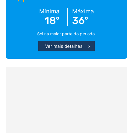
Mínima
Máxima
18º
36º
Sol na maior parte do período.
Ver mais detalhes