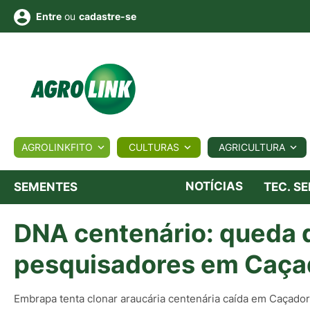
ou
cadastre-se
Entre
ULTURA
AGROLINKFITO
CULTURAS
AGRICULTURA
BIOLÓGICOS
COTAÇÕES
NOTÍCIAS
AGROTE
NOTÍCIAS
SEMENTES
TEC. S
DNA centenário: queda d
Fotos
os
Conversor
Colunistas
Eventos
e
Vídeos
pesquisadores em Caça
Embrapa tenta clonar araucária centenária caída em Caçador