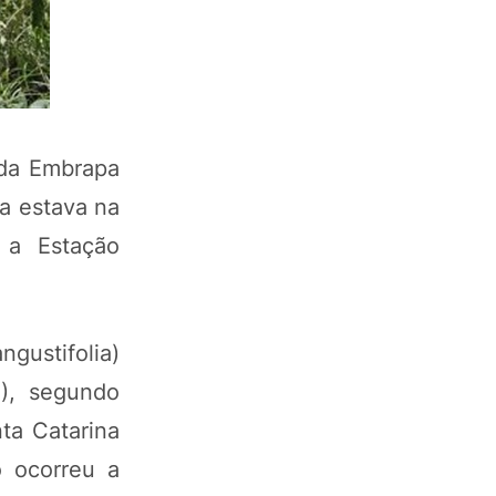
 da Embrapa
ta estava na
 a Estação
ngustifolia)
), segundo
ta Catarina
 ocorreu a