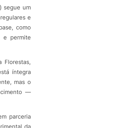
o) segue um
 regulares e
 base, como
a e permite
 Florestas,
stá íntegra
ente, mas o
escimento —
em parceria
rimental da