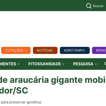
Buscar
PECUÁR
COTAÇÕES
NOTÍCIAS
AGROTEMPO
REGI
MPO
REGIONAL
COMERCIAL
AGROVIAGENS
EMENTES
FITOSSANIDADE
PESQUISA
e araucária gigante mobi
dor/SC
 para preservar genética