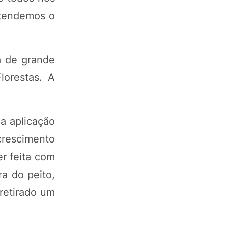
ntendemos o
a de grande
orestas. A
a aplicação
crescimento
er feita com
ra do peito,
 retirado um