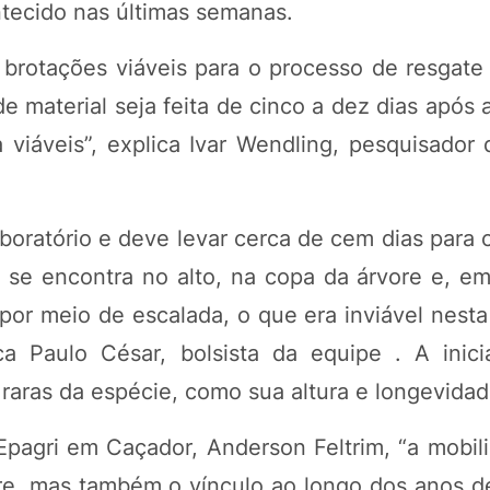
ntecido nas últimas semanas.
brotações viáveis para o processo de resgate 
de material seja feita de cinco a dez dias após
 viáveis”, explica Ivar Wendling, pesquisador
aboratório e deve levar cerca de cem dias para
 se encontra no alto, na copa da árvore e, em
 por meio de escalada, o que era inviável nesta
a Paulo César, bolsista da equipe . A inici
 raras da espécie, como sua altura e longevidad
pagri em Caçador, Anderson Feltrim, “a mobili
vore, mas também o vínculo ao longo dos anos d