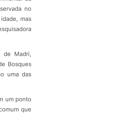
bservada no
 idade, mas
esquisadora
a de Madri,
 de Bosques
rão uma das
em um ponto
a comum que