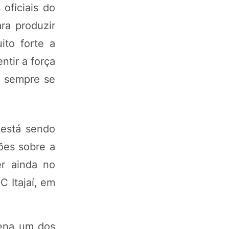
oficiais do
ra produzir
ito forte a
tir a força
á sempre se
, está sendo
ções sobre a
er ainda no
 Itajaí, em
dena um dos