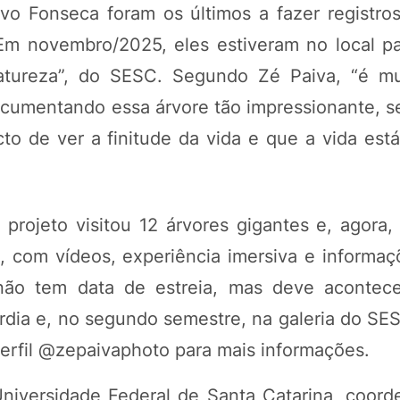
vo Fonseca foram os últimos a fazer registros 
Em novembro/2025, eles estiveram no local pa
tureza”, do SESC. Segundo Zé Paiva, “é mu
cumentando essa árvore tão impressionante, sen
o de ver a finitude da vida e que a vida est
o projeto visitou 12 árvores gigantes e, agora
ia, com vídeos, experiência imersiva e informa
 não tem data de estreia, mas deve acontec
dia e, no segundo semestre, na galeria do SESC
erfil @zepaivaphoto para mais informações.
 Universidade Federal de Santa Catarina, coor