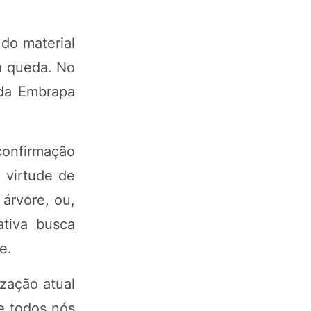
do material
 a queda. No
 da Embrapa
 confirmação
 virtude de
 árvore, ou,
ativa busca
e.
zação atual
e todos nós