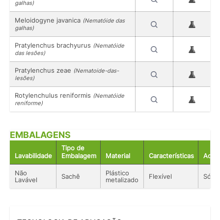
galhas)
Meloidogyne javanica
(Nematóide das
galhas)
Pratylenchus brachyurus
(Nematóide
das lesões)
Pratylenchus zeae
(Nematoide-das-
lesões)
Rotylenchulus reniformis
(Nematóide
reniforme)
EMBALAGENS
Tipo de
Lavabilidade
Embalagem
Material
Características
Acon
Não
Plástico
Sachê
Flexível
Sólid
Lavável
metalizado