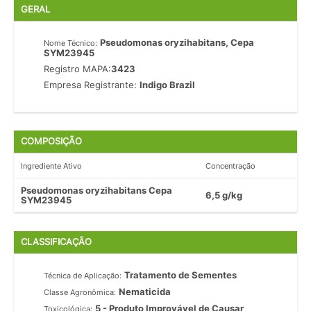
GERAL
Pseudomonas oryzihabitans, Cepa
Nome Técnico:
SYM23945
Registro MAPA:
3423
Empresa Registrante:
Indigo Brazil
COMPOSIÇÃO
Ingrediente Ativo
Concentração
Pseudomonas oryzihabitans Cepa
6,5 g/kg
SYM23945
CLASSIFICAÇÃO
Tratamento de Sementes
Técnica de Aplicação:
Nematicida
Classe Agronômica:
5 - Produto Improvável de Causar
Toxicológica: