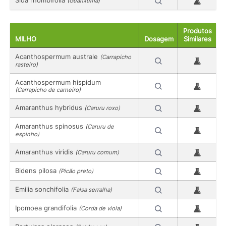
Sida rhombifolia
(Guanxuma)
Produtos
MILHO
Dosagem
Similares
Acanthospermum australe
(Carrapicho
rasteiro)
Acanthospermum hispidum
(Carrapicho de carneiro)
Amaranthus hybridus
(Caruru roxo)
Amaranthus spinosus
(Caruru de
espinho)
Amaranthus viridis
(Caruru comum)
Bidens pilosa
(Picão preto)
Emilia sonchifolia
(Falsa serralha)
Ipomoea grandifolia
(Corda de viola)