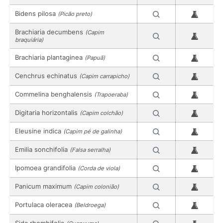
Bidens pilosa
(Picão preto)
Brachiaria decumbens
(Capim
braquiária)
Brachiaria plantaginea
(Papuã)
Cenchrus echinatus
(Capim carrapicho)
Commelina benghalensis
(Trapoeraba)
Digitaria horizontalis
(Capim colchão)
Eleusine indica
(Capim pé de galinha)
Emilia sonchifolia
(Falsa serralha)
Ipomoea grandifolia
(Corda de viola)
Panicum maximum
(Capim colonião)
Portulaca oleracea
(Beldroega)