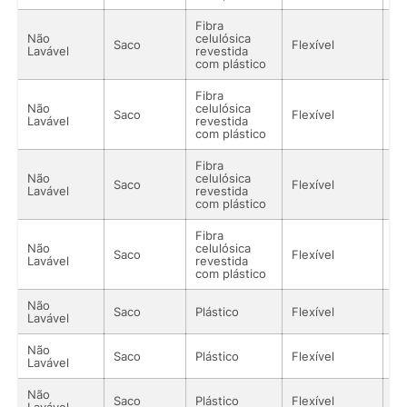
Fibra
Não
celulósica
Saco
Flexível
Só
Lavável
revestida
com plástico
Fibra
Não
celulósica
Saco
Flexível
Só
Lavável
revestida
com plástico
Fibra
Não
celulósica
Saco
Flexível
Só
Lavável
revestida
com plástico
Fibra
Não
celulósica
Saco
Flexível
Só
Lavável
revestida
com plástico
Não
Saco
Plástico
Flexível
Só
Lavável
Não
Saco
Plástico
Flexível
Só
Lavável
Não
Saco
Plástico
Flexível
Só
Lavável