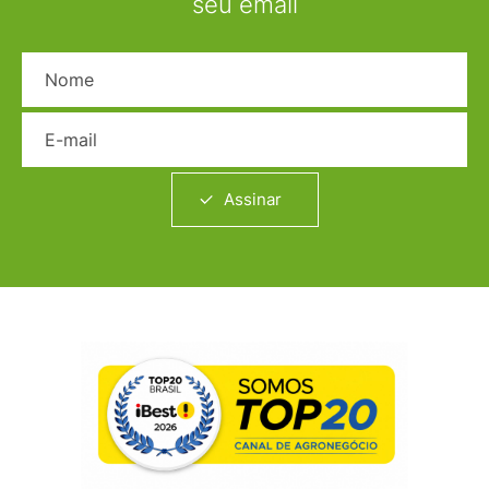
seu email
Nome
E-mail
Assinar