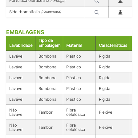
Portulaca oleracea
(Beldroega)
Sida rhombifolia
(Guanxuma)
EMBALAGENS
Tipo de
Lavabilidade
Embalagem
Material
Características
Ac
Lavável
Bombona
Plástico
Rígida
Só
Lavável
Bombona
Plástico
Rígida
Só
Lavável
Bombona
Plástico
Rígida
Só
Lavável
Bombona
Plástico
Rígida
Só
Lavável
Bombona
Plástico
Rígida
Só
Não
Fibra
Tambor
Flexível
Só
Lavável
celulósica
Não
Fibra
Tambor
Flexível
Só
Lavável
celulósica