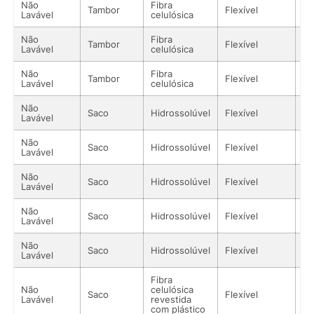
Não
Fibra
Tambor
Flexível
Só
Lavável
celulósica
Não
Fibra
Tambor
Flexível
Só
Lavável
celulósica
Não
Fibra
Tambor
Flexível
Só
Lavável
celulósica
Não
Saco
Hidrossolúvel
Flexível
Só
Lavável
Não
Saco
Hidrossolúvel
Flexível
Só
Lavável
Não
Saco
Hidrossolúvel
Flexível
Só
Lavável
Não
Saco
Hidrossolúvel
Flexível
Só
Lavável
Não
Saco
Hidrossolúvel
Flexível
Só
Lavável
Fibra
Não
celulósica
Saco
Flexível
Só
Lavável
revestida
com plástico