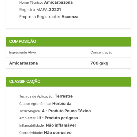
Amicarbazona
Nome Técnico:
Registro MAPA:
32221
Empresa Registrante:
Ascenza
COMPOSIÇÃO
Ingrediente Ativo
Concentração
Amicarbazona
700 g/kg
CLASSIFICAÇÃO
Terrestre
Técnica de Aplicação:
Herbicida
Classe Agronômica:
4 - Produto Pouco Tóxico
Toxicológica:
III - Produto perigoso
Ambiental:
Não inflamável
Inflamabilidade:
Não corrosivo
Corrosividade: