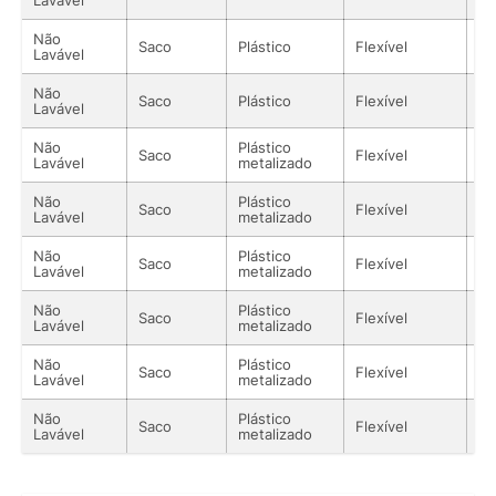
Não
Saco
Plástico
Flexível
Só
Lavável
Não
Saco
Plástico
Flexível
Só
Lavável
Não
Plástico
Saco
Flexível
Só
Lavável
metalizado
Não
Plástico
Saco
Flexível
Só
Lavável
metalizado
Não
Plástico
Saco
Flexível
Só
Lavável
metalizado
Não
Plástico
Saco
Flexível
Só
Lavável
metalizado
Não
Plástico
Saco
Flexível
Só
Lavável
metalizado
Não
Plástico
Saco
Flexível
Só
Lavável
metalizado