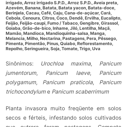
irrigado, Arroz irrigado S.P.D., Arroz S.P.D., Aveia preta,
Azevém, Banana, Batata, Batata yacon, Batata-doce,
Berinjela, Cacau, Café, Caju, Cana-de-açúcar, Cará,
Cebola, Cenoura, Citros, Coco, Dendê, Ervilha, Eucalipto,
Feijão, Feijão-caupi, Fumo / Tabaco, Gengibre, Girassol,
Goiaba, Grão-de-bico, Inhame, Jiló, Lentilha, Maçã,
Mamão, Mandioca, Mandioquinha-salsa, Manga,
Melancia, Milho, Nectarina, Pastagens, Pera, Pêssego,
Pimenta, Pimentão, Pinus, Quiabo, Reflorestamento,
Repolho, Seringueira, Soja, Tomate, Trigo, Uva
Sinônimos:
Urochloa maxima
,
Panicum
jumentorum
,
Panicum laeve
,
Panicum
polygamum
,
Panicum praticola
,
Panicum
trichocondylum
e
Panicum scaberrimum
Planta invasora muito freqüente em solos
secos e férteis, infestando solos cultivados