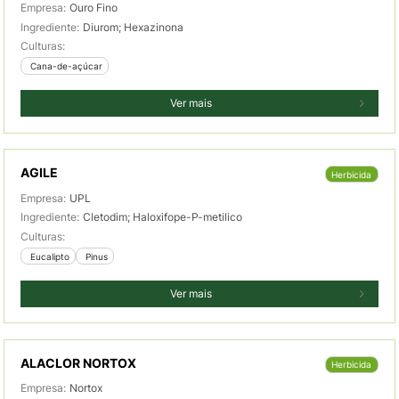
Empresa:
Ouro Fino
Ingrediente:
Diurom; Hexazinona
Culturas:
 Cana-de-açúcar
Ver mais
AGILE
Herbicida
Empresa:
UPL
Ingrediente:
Cletodim; Haloxifope-P-metilico
Culturas:
 Eucalipto
 Pinus
Ver mais
ALACLOR NORTOX
Herbicida
Empresa:
Nortox