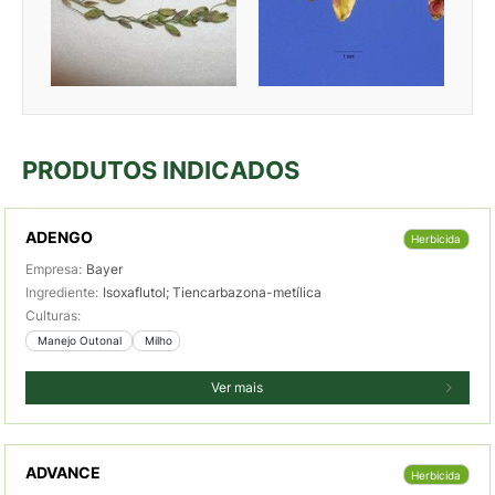
PRODUTOS INDICADOS
ADENGO
Herbicida
Empresa:
Bayer
Ingrediente:
Isoxaflutol; Tiencarbazona-metílica
Culturas:
 Manejo Outonal 
 Milho
Ver mais
ADVANCE
Herbicida