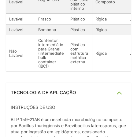
Lavável
Composto
plástico
interno
Lavável
Frasco
Plástico
Rígida
Líq
Lavável
Bombona
Plástico
Rígida
Líq
Contentor
Intermediário
Plástico
para Granel
com
Não
(intermediate
estrutura
Rígida
Líq
Lavável
bulk
metálica
container
externa
(IBC))
TECNOLOGIA DE APLICAÇÃO
INSTRUÇÕES DE USO
BTP 159-21AB é um inseticida microbiológico composto
por Bacillus thuringiensis e Brevibacillus laterosporus, que
atua por ingestão em lepidópteros, ocasionado