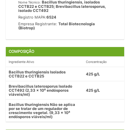
Bacillus thuringiensis, isolados
Nome Técnico:
CCTB22 e CCTB25; Brevibacillus laterosporus,
isolado CCT492
Registro MAPA:
6524
Empresa Registrante:
Total Biotecnologia
(Biotrop)
COMPOSIÇÃO
Ingrediente Ativo
Concentração
Bacillus thuringiensis Isolados
425 g/L
CCTB22 e CCTB25
Brevibacillus laterosporus Isolado
CCT492 (2,33 x 10⁸ endósporos
425 g/L
viáveis/ml)
Bacillus thuringiensis Não se aplica
por se tratar de um regulador de
crescimento vegetal. (9,33 x 10⁸
endósporos viáveis/ml)