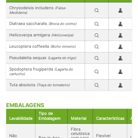
Chrysodeixis includens
(Falsa-
Medideira)
Diatraea saccharalis
(Broca do colmo)
Helicoverpa armigera
(Helicoverpa)
Leucoptera coffeella
(Bicho mineiro)
Pseudaletia sequax
(Lagarta do trigo)
Spodoptera frugiperda
(Lagarta do
cartucho)
Tuta absoluta
(Traça do tomateiro)
EMBALAGENS
Tipo de
Lavabilidade
Embalagem
Material
Características
Aco
Fibra
celulósica
Não
Flexível
Bag-in-box
com saco
Líq