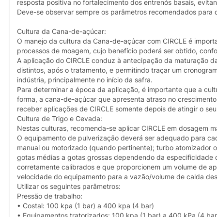
resposta positiva no fortalecimento dos entrenós basais, evi
Deve-se observar sempre os parâmetros recomendados para c
Cultura da Cana-de-açúcar:
O manejo da cultura da Cana-de-açúcar com CIRCLE é importan
processos de moagem, cujo benefício poderá ser obtido, con
A aplicação do CIRCLE conduz à antecipação da maturação da 
distintos, após o tratamento, e permitindo traçar um cronogra
indústria, principalmente no início da safra.
Para determinar a época da aplicação, é importante que a cult
forma, a cana-de-açúcar que apresenta atraso no crescimento 
receber aplicações de CIRCLE somente depois de atingir o se
Cultura de Trigo e Cevada:
Nestas culturas, recomenda-se aplicar CIRCLE em dosagem mai
O equipamento de pulverização deverá ser adequado para cada t
manual ou motorizado (quando pertinente); turbo atomizador 
gotas médias a gotas grossas dependendo da especificidade 
corretamente calibrados e que proporcionem um volume de apl
velocidade do equipamento para a vazão/volume de calda dese
Utilizar os seguintes parâmetros:
Pressão de trabalho:
• Costal: 100 kpa (1 bar) a 400 kpa (4 bar)
• Equipamentos tratorizados: 100 kpa (1 bar) a 400 kPa (4 bar