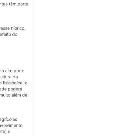
ntas têm porte
esse hídrico.
efeito do
ao alto porte
ultura da
fisiológica, o
dade poderá
 muito além de
agrícolas
envolvimento
rte) e