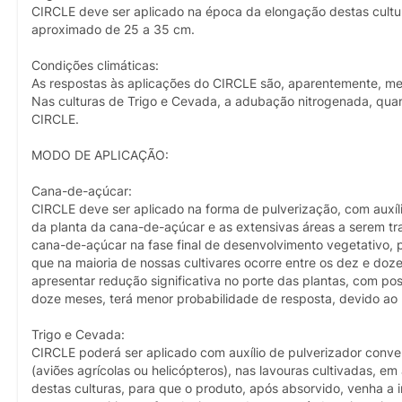
CIRCLE deve ser aplicado na época da elongação destas cultura
aproximado de 25 a 35 cm.
Condições climáticas:
As respostas às aplicações do CIRCLE são, aparentemente, men
Nas culturas de Trigo e Cevada, a adubação nitrogenada, quan
CIRCLE.
MODO DE APLICAÇÃO:
Cana-de-açúcar:
CIRCLE deve ser aplicado na forma de pulverização, com auxílio
da planta da cana-de-açúcar e as extensivas áreas a serem tr
cana-de-açúcar na fase final de desenvolvimento vegetativo,
que na maioria de nossas cultivares ocorre entre os dez e do
apresentar redução significativa no porte das plantas, com po
doze meses, terá menor probabilidade de resposta, devido ao 
Trigo e Cevada:
CIRCLE poderá ser aplicado com auxílio de pulverizador conven
(aviões agrícolas ou helicópteros), nas lavouras cultivadas, 
destas culturas, para que o produto, após absorvido, venha a 