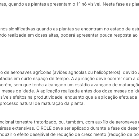
s, quando as plantas apresentam o 1º nó visível. Nesta fase as pla
os significativas quando as plantas se encontram no estado de estr
do realizada em doses altas, poderá apresentar pouca resposta ao 
 de aeronaves agrícolas (aviões agrícolas ou helicópteros), devido 
atadas em curto espaço de tempo. A aplicação deve ocorrer com a c
 porém, sem que tenha alcançado um estádio avançado de maturação 
ze meses de idade. A aplicação realizada antes dos doze meses de i
ssíveis efeitos na produtividade, enquanto que a aplicação efetuada
processo natural de maturação da planta.
cional terrestre tratorizado, ou, também, com auxílio de aeronaves 
em áreas extensivas. CIRCLE deve ser aplicado durante a fase de des
induzir o efeito desejável de redução de crescimento (redução de po