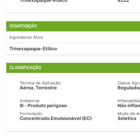
Trinexapaque-etílico
9222
COMPOSIÇÃO
Ingrediente Ativo
Trinexapaque-Etílico
CLASSIFICAÇÃO
Técnica de Aplicação:
Classe Agr
Aérea, Terrestre
Regulado
Ambiental:
Inflamabilid
III - Produto perigoso
Não infla
Formulação:
Modo de A
Concentrado Emulsionável (EC)
Seletivo