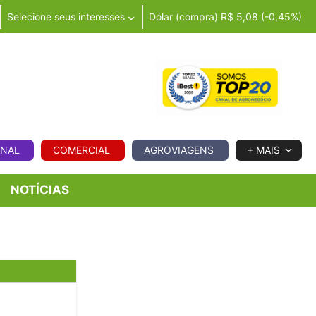
Selecione seus interesses
Dólar (compra) R$ 5,08 (-0,45%)
IA
ONAL
COMERCIAL
AGROVIAGENS
+ MAIS
NOTÍCIAS