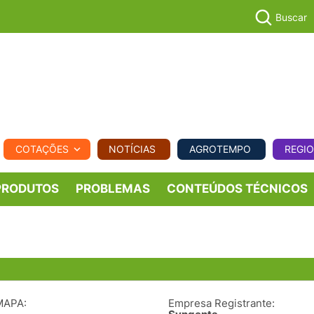
Buscar
PECUÁR
COTAÇÕES
NOTÍCIAS
AGROTEMPO
REGI
MPO
REGIONAL
COMERCIAL
AGROVIAGENS
PRODUTOS
PROBLEMAS
CONTEÚDOS TÉCNICOS
MAPA:
Empresa Registrante: