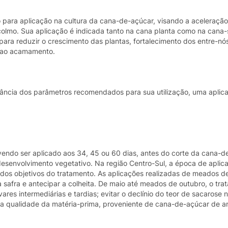
 para aplicação na cultura da cana-de-açúcar, visando a aceleraçã
olmo. Sua aplicação é indicada tanto na cana planta como na cana
para reduzir o crescimento das plantas, fortalecimento dos entre-nó
s ao acamamento.
ncia dos parâmetros recomendados para sua utilização, uma aplic
vendo ser aplicado aos 34, 45 ou 60 dias, antes do corte da cana-d
 desenvolvimento vegetativo. Na região Centro-Sul, a época de aplic
os objetivos do tratamento. As aplicações realizadas de meados de
a safra e antecipar a colheita. De maio até meados de outubro, o tr
res intermediárias e tardias; evitar o declínio do teor de sacarose n
r a qualidade da matéria-prima, proveniente de cana-de-açúcar de a