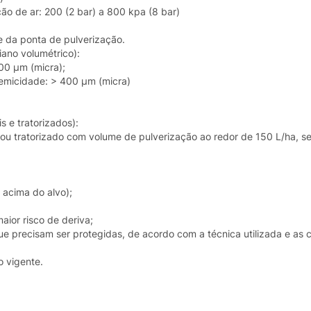
o de ar: 200 (2 bar) a 800 kpa (8 bar)
e da ponta de pulverização.
ano volumétrico):
00 µm (micra);
emicidade: > 400 µm (micra)
e tratorizados):
tal ou tratorizado com volume de pulverização ao redor de 150 L/ha, 
 acima do alvo);
aior risco de deriva;
ue precisam ser protegidas, de acordo com a técnica utilizada e as 
o vigente.