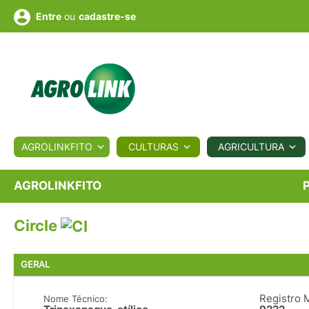
ou
cadastre-se
Entre
ULTURA
AGROLINKFITO
CULTURAS
AGRICULTURA
BIOLÓGICOS
COTAÇÕES
NOTÍCIAS
AGROTE
AGROLINKFITO
Circle
Fotos
os
Conversor
Colunistas
Eventos
e
Vídeos
GERAL
Registro 
Nome Técnico: