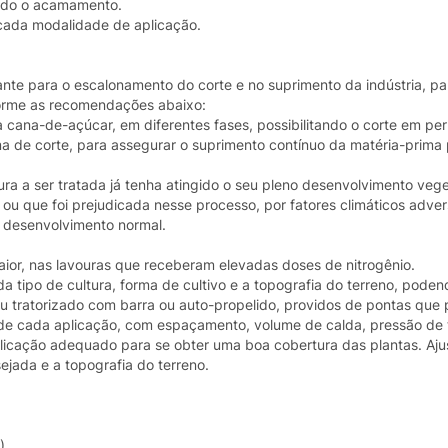
tando o acamamento.
ada modalidade de aplicação.
te para o escalonamento do corte e no suprimento da indústria, pa
forme as recomendações abaixo:
cana-de-açúcar, em diferentes fases, possibilitando o corte em per
ma de corte, para assegurar o suprimento contínuo da matéria-prima 
ura a ser tratada já tenha atingido o seu pleno desenvolvimento vege
ou que foi prejudicada nesse processo, por fatores climáticos adve
u desenvolvimento normal.
or, nas lavouras que receberam elevadas doses de nitrogênio.
ipo de cultura, forma de cultivo e a topografia do terreno, podend
ou tratorizado com barra ou auto-propelido, providos de pontas qu
de cada aplicação, com espaçamento, volume de calda, pressão de 
icação adequado para se obter uma boa cobertura das plantas. Aju
jada e a topografia do terreno.
)