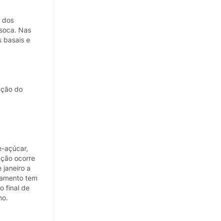
o dos
-soca. Nas
s basais e
ação do
e-açúcar,
ação ocorre
 janeiro a
atamento tem
o final de
no.