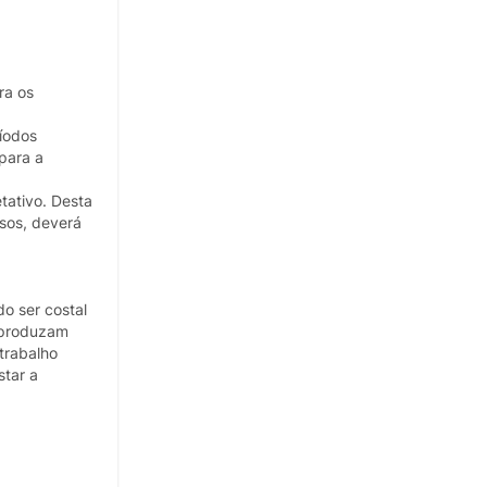
ra os
íodos
para a
tativo. Desta
rsos, deverá
o ser costal
e produzam
trabalho
star a