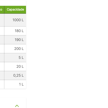
to
Capacidade
1000 L
180 L
190 L
200 L
5 L
20 L
0,25 L
1 L