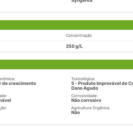
Syngenta
Concentração
250 g/L
onômica:
Toxicológica:
r de crescimento
5 - Produto Improvável de C
Dano Agudo
ade:
Corrosividade:
mável
Não corrosivo
ção:
Agricultura Orgânica:
Não