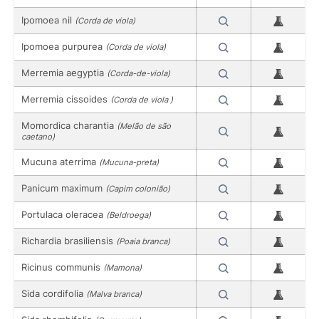
Ipomoea nil
(Corda de viola)
Ipomoea purpurea
(Corda de viola)
Merremia aegyptia
(Corda-de-viola)
Merremia cissoides
(Corda de viola )
Momordica charantia
(Melão de são
caetano)
Mucuna aterrima
(Mucuna-preta)
Panicum maximum
(Capim colonião)
Portulaca oleracea
(Beldroega)
Richardia brasiliensis
(Poaia branca)
Ricinus communis
(Mamona)
Sida cordifolia
(Malva branca)