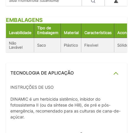
Sida rhombifolia
(Guanxuma)
EMBALAGENS
Tipo de
Lavabilidade
Embalagem
Material
Características
Acondic
Não
Saco
Plástico
Flexível
Sólido
Lavável
TECNOLOGIA DE APLICAÇÃO
INSTRUÇÕES DE USO
DINAMIC é um herbicida sistêmico, inibidor do
fotossistema II (ou da síntese de Hill), de pré e pós-
emergência, recomendado para as culturas de cana-de-
açúcar.