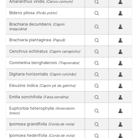
Amaranthus viridis
(Caruru comum)
Bidens pilosa
(Picão preto)
Brachiaria decumbens
(Capim
braquiária)
Brachiaria plantaginea
(Papuã)
Cenchrus echinatus
(Capim carrapicho)
Commelina benghalensis
(Trapoeraba)
Digitaria horizontalis
(Capim colchão)
Eleusine indica
(Capim pé de galinha)
Emilia sonchifolia
(Falsa serralha)
Euphorbia heterophylla
(Amendoim
bravo)
Ipomoea grandifolia
(Corda de viola)
Ipomoea hederifolia
(Corda de viola)