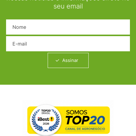
seu email
Nome
E-mail
Assinar