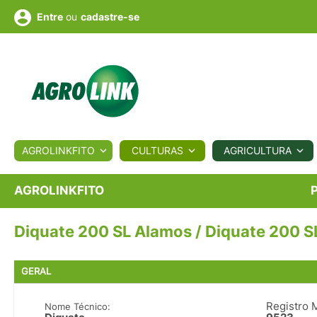
ou
cadastre-se
Entre
ULTURA
AGROLINKFITO
CULTURAS
AGRICULTURA
BIOLÓGICOS
COTAÇÕES
NOTÍCIAS
AGROTE
AGROLINKFITO
Diquate 200 SL Alamos / Diquate 200 S
Fotos
os
Conversor
Colunistas
Eventos
e
Vídeos
GERAL
Registro 
Nome Técnico: