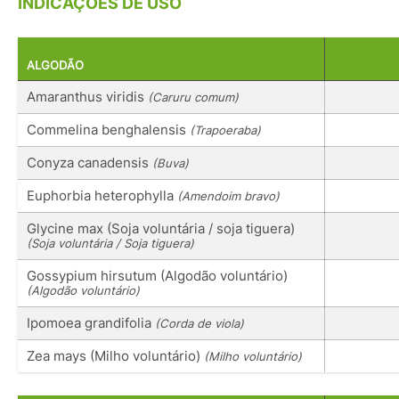
INDICAÇÕES DE USO
ALGODÃO
Amaranthus viridis
(Caruru comum)
Commelina benghalensis
(Trapoeraba)
Conyza canadensis
(Buva)
Euphorbia heterophylla
(Amendoim bravo)
Glycine max (Soja voluntária / soja tiguera)
(Soja voluntária / Soja tiguera)
Gossypium hirsutum (Algodão voluntário)
(Algodão voluntário)
Ipomoea grandifolia
(Corda de viola)
Zea mays (Milho voluntário)
(Milho voluntário)