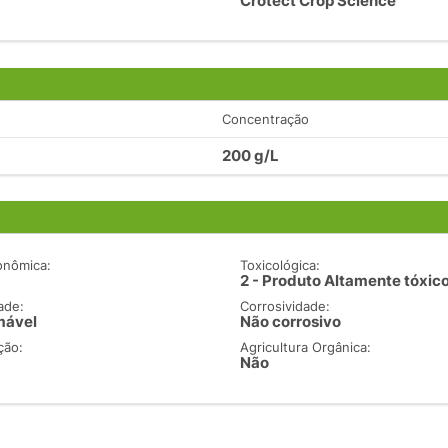
Crotect Crop Science
Concentração
200 g/L
onômica:
Toxicológica:
2 - Produto Altamente tóxic
ade:
Corrosividade:
mável
Não corrosivo
ção:
Agricultura Orgânica:
Não