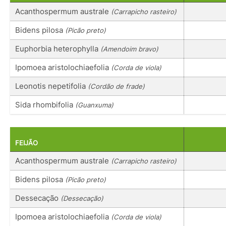
Acanthospermum australe
(Carrapicho rasteiro)
Bidens pilosa
(Picão preto)
Euphorbia heterophylla
(Amendoim bravo)
Ipomoea aristolochiaefolia
(Corda de viola)
Leonotis nepetifolia
(Cordão de frade)
Sida rhombifolia
(Guanxuma)
FEIJÃO
Acanthospermum australe
(Carrapicho rasteiro)
Bidens pilosa
(Picão preto)
Dessecação
(Dessecação)
Ipomoea aristolochiaefolia
(Corda de viola)