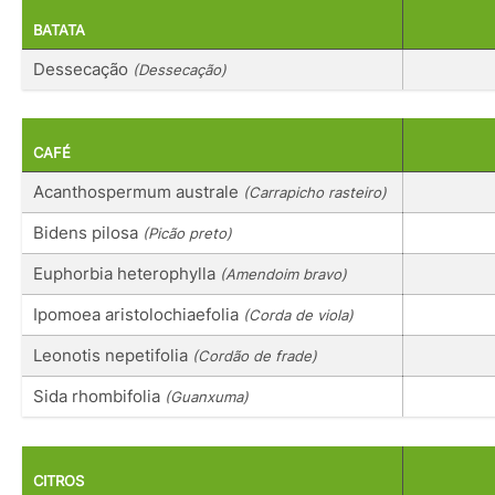
BATATA
Dessecação
(Dessecação)
CAFÉ
Acanthospermum australe
(Carrapicho rasteiro)
Bidens pilosa
(Picão preto)
Euphorbia heterophylla
(Amendoim bravo)
Ipomoea aristolochiaefolia
(Corda de viola)
Leonotis nepetifolia
(Cordão de frade)
Sida rhombifolia
(Guanxuma)
CITROS