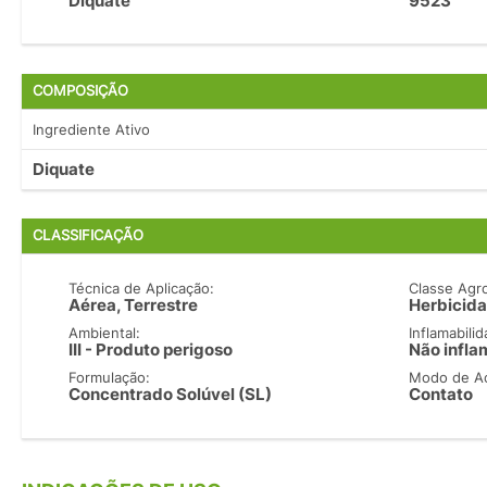
Diquate
9523
COMPOSIÇÃO
Ingrediente Ativo
Diquate
CLASSIFICAÇÃO
Técnica de Aplicação:
Classe Agr
Aérea, Terrestre
Herbicida
Ambiental:
Inflamabilid
III - Produto perigoso
Não infla
Formulação:
Modo de A
Concentrado Solúvel (SL)
Contato