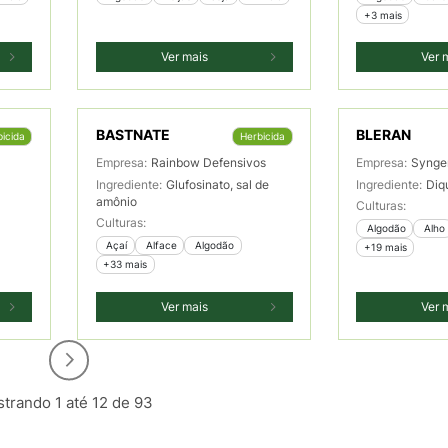
+3 mais
Ver mais
Ver 
BASTNATE
BLERAN
icida
Herbicida
Empresa:
Rainbow Defensivos
Empresa:
Synge
Ingrediente:
Glufosinato, sal de
Ingrediente:
Diq
amônio
Culturas:
Culturas:
 Algodão
 Alho
 Açaí
 Alface
 Algodão
+19 mais
+33 mais
Ver mais
Ver 
trando 1 até 12 de 93