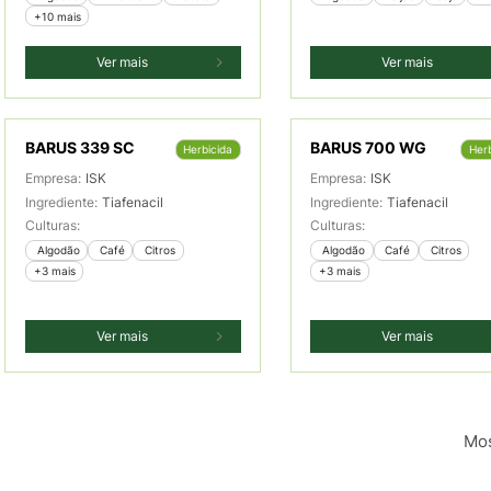
+10 mais
Ver mais
Ver mais
BARUS 339 SC
BARUS 700 WG
Herbicida
Herb
Empresa:
ISK
Empresa:
ISK
Ingrediente:
Tiafenacil
Ingrediente:
Tiafenacil
Culturas:
Culturas:
 Algodão
 Café
 Citros
 Algodão
 Café
 Citros
+3 mais
+3 mais
Ver mais
Ver mais
Mos