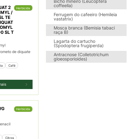
Bicho mineiro (Leucoptera
coffeella)
UAT 2
Herbicida
MYL /
Ferrugem do cafeeiro (Hemileia
SL TE
vastatrix)
DIQUAT
NOMYL
Mosca branca (Bemisia tabaci
raça B)
00 SL T
Lagarta do cartucho
myl
(Spodoptera frugiperda)
rometo de diquate
Antracnose (Colletotrichum
gloeosporioides)
ta
 Café
mais
WG
Herbicida
fenacil
 Citros