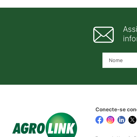
Ass
inf
Conecte-se con