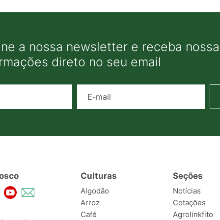
ine a nossa newsletter e receba nossas
ormações direto no seu email
Nome
E-mail
osco
Culturas
Seções
Algodão
Notícias
Arroz
Cotações
Café
Agrolinkfito