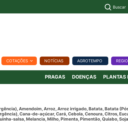
Buscar
PECUÁR
COTAÇÕES
NOTÍCIAS
AGROTEMPO
REGI
MPO
REGIONAL
COMERCIAL
AGROVIAGENS
PRAGAS
DOENÇAS
PLANTAS
rgência), Amendoim, Arroz, Arroz irrigado, Batata, Batata (P
gência), Cana-de-açúcar, Cará, Cebola, Cenoura, Citros, Eucal
inha-salsa, Melancia, Milho, Pimenta, Pimentão, Quiabo, Soj