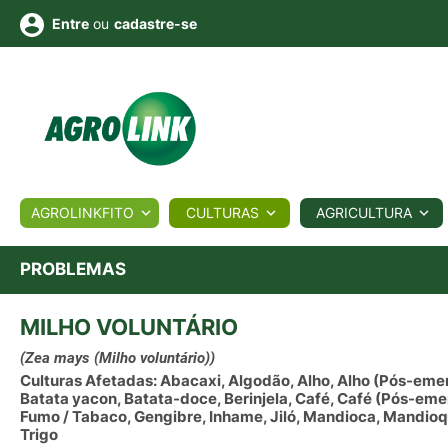
ou
cadastre-se
Entre
ULTURA
AGROLINKFITO
CULTURAS
AGRICULTURA
BIOLÓGICOS
COTAÇÕES
NOTÍCIAS
AGROTE
PROBLEMAS
MILHO VOLUNTÁRIO
Fotos
os
Conversor
Colunistas
Eventos
e
Vídeos
(Zea mays (Milho voluntário))
Culturas Afetadas: Abacaxi, Algodão, Alho, Alho (Pós-eme
Batata yacon, Batata-doce, Berinjela, Café, Café (Pós-emer
Fumo / Tabaco, Gengibre, Inhame, Jiló, Mandioca, Mandioqu
Trigo