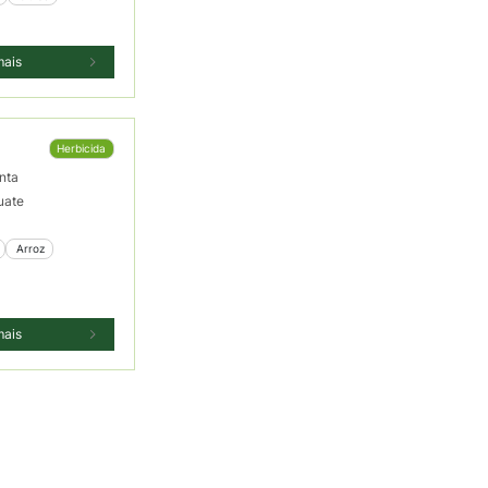
mais
Herbicida
nta
uate
 Arroz
mais