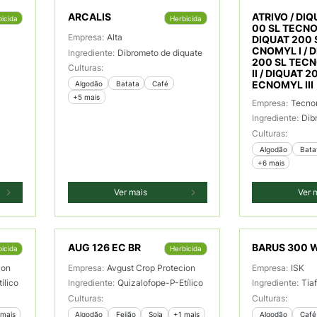
ARCALIS
ATRIVO / DIQ
icida
Herbicida
00 SL TECNO
Empresa:
Alta
DIQUAT 200 
CNOMYL I / 
Ingrediente:
Dibrometo de diquate
200 SL TEC
Culturas:
II / DIQUAT 2
 Algodão
 Batata
 Café
ECNOMYL III
+5 mais
Empresa:
Tecno
Ingrediente:
Dib
Culturas:
 Algodão
 Bata
+6 mais
Ver mais
Ver 
AUG 126 EC BR
BARUS 300 
icida
Herbicida
ion
Empresa:
Avgust Crop Protecion
Empresa:
ISK
ílico
Ingrediente:
Quizalofope-P-Etílico
Ingrediente:
Tia
Culturas:
Culturas:
 mais
 Algodão
 Feijão
 Soja
+1 mais
 Algodão
 Café