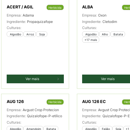
ACERT / AGIL
ALBA
Herbicida
Herb
Empresa:
Adama
Empresa:
Oxon
Ingrediente:
Propaquizafope
Ingrediente:
Cletodim
Culturas:
Culturas:
 Algodão
 Arroz
 Soja
 Algodão
 Alho
 Batata
+17 mais
Ver mais
Ver mais
AUG 126
AUG 126 EC
Herbicida
Herb
Empresa:
Avgust Crop Protecion
Empresa:
Avgust Crop Protec
Ingrediente:
Quizalofope-P-etílico
Ingrediente:
Quizalofope-P-Et
Culturas:
Culturas:
 Algodão
 Amendoim
 Batata
 Algodão
 Feijão
 Soja
+1