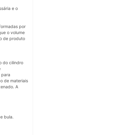
sária e o
formadas por
que o volume
ão de produto
 do cilindro
e
 para
o de materiais
zenado. A
e bula.