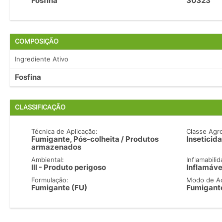
Fosfina
30323
COMPOSIÇÃO
Ingrediente Ativo
Fosfina
CLASSIFICAÇÃO
Técnica de Aplicação:
Classe Agr
Fumigante, Pós-colheita / Produtos
Inseticida
armazenados
Ambiental:
Inflamabilid
III - Produto perigoso
Inflamáve
Formulação:
Modo de A
Fumigante (FU)
Fumigant