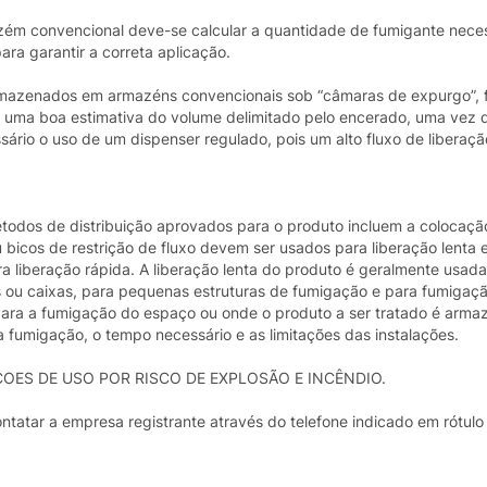
ém convencional deve-se calcular a quantidade de fumigante neces
a garantir a correta aplicação.
rmazenados em armazéns convencionais sob “câmaras de expurgo”, 
r uma boa estimativa do volume delimitado pelo encerado, uma vez 
ário o uso de um dispenser regulado, pois um alto fluxo de liberaç
étodos de distribuição aprovados para o produto incluem a colocação
bicos de restrição de fluxo devem ser usados para liberação lenta 
 liberação rápida. A liberação lenta do produto é geralmente usada
 ou caixas, para pequenas estruturas de fumigação e para fumigaçã
para a fumigação do espaço ou onde o produto a ser tratado é arma
fumigação, o tempo necessário e as limitações das instalações.
ES DE USO POR RISCO DE EXPLOSÃO E INCÊNDIO.
atar a empresa registrante através do telefone indicado em rótulo 