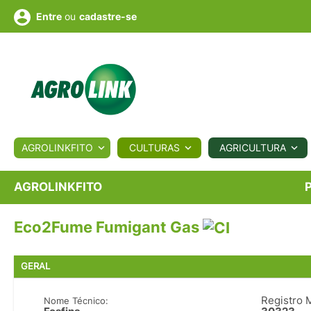
ou
cadastre-se
Entre
ULTURA
AGROLINKFITO
CULTURAS
AGRICULTURA
BIOLÓGICOS
COTAÇÕES
NOTÍCIAS
AGROTE
AGROLINKFITO
Eco2Fume Fumigant Gas
Fotos
os
Conversor
Colunistas
Eventos
e
Vídeos
GERAL
Registro 
Nome Técnico: