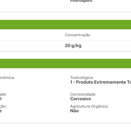
Fosfoquim
Concentração
20 g/kg
onômica:
Toxicológica:
1 - Produto Extremamente T
ade:
Corrosividade:
l
Corrosivo
ção:
Agricultura Orgânica:
e
Não