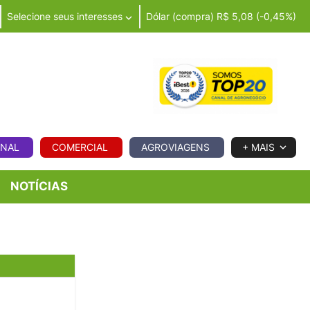
Selecione seus interesses
Dólar (compra) R$ 5,08 (-0,45%)
IA
ONAL
COMERCIAL
AGROVIAGENS
+ MAIS
NOTÍCIAS