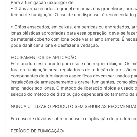
Para a fumigação (expurgo) de:
• Grãos armazenados à granel em armazéns graneleiros, armaz
tempo de fumigação. O uso de um dispenser é recomendado par
• Grãos ensacados, em caixas, em barricas ou engradados, a
lonas plásticas apropriadas para essa operação, deve-se faze
de material coberto com lona pode variar amplamente. É necess
pode danificar a lona e desfazer a vedação.
EQUIPAMENTOS DE APLICAÇÃO:
Este produto está pronto para uso e não requer diluição. Os m
fora da fumigação área, reguladores de redução de pressão ou 
componentes de tubulagens específicos devem ser usados para
instalações de armazenamento a granel fumigantes, como silos
empilhados sob lonas. O método de liberação rápida é usado 
seleção do método de distribuição dependerá do tamanho da a 
NUNCA UTILIZAR O PRODUTO SEM SEGUIR AS RECOMENDACO
Em caso de dúvidas sobre manuseio e aplicação do produto cont
PERÍODO DE FUMIGAÇÃO: