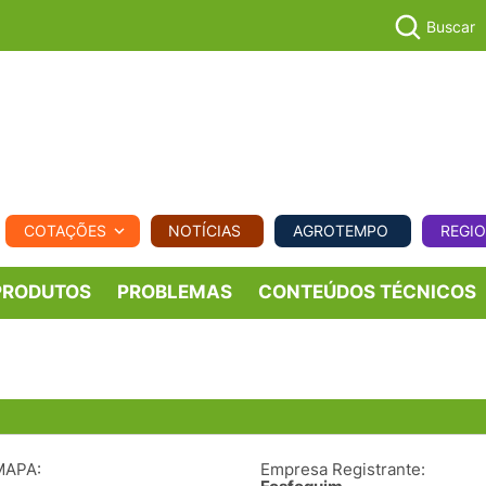
Buscar
PECUÁR
COTAÇÕES
NOTÍCIAS
AGROTEMPO
REGI
MPO
REGIONAL
COMERCIAL
AGROVIAGENS
PRODUTOS
PROBLEMAS
CONTEÚDOS TÉCNICOS
MAPA:
Empresa Registrante: