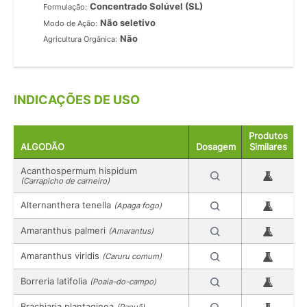
Concentrado Solúvel (SL)
Formulação:
Não seletivo
Modo de Ação:
Não
Agricultura Orgânica:
INDICAÇÕES DE USO
Produtos
ALGODÃO
Dosagem
Similares
Acanthospermum hispidum
(Carrapicho de carneiro)
Alternanthera tenella
(Apaga fogo)
Amaranthus palmeri
(Amarantus)
Amaranthus viridis
(Caruru comum)
Borreria latifolia
(Poaia-do-campo)
Brachiaria plantaginea