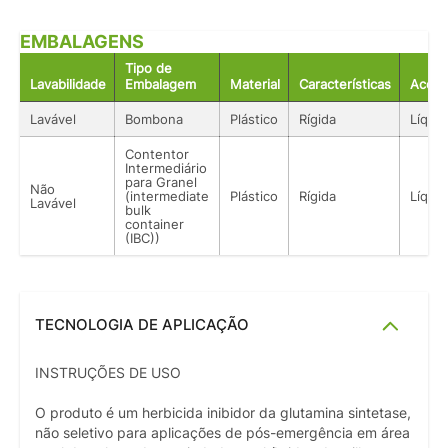
EMBALAGENS
Tipo de
Lavabilidade
Embalagem
Material
Características
Acond
Lavável
Bombona
Plástico
Rígida
Líqui
Contentor
Intermediário
para Granel
Não
(intermediate
Plástico
Rígida
Líqui
Lavável
bulk
container
(IBC))
TECNOLOGIA DE APLICAÇÃO
INSTRUÇÕES DE USO
O produto é um herbicida inibidor da glutamina sintetase,
não seletivo para aplicações de pós-emergência em área