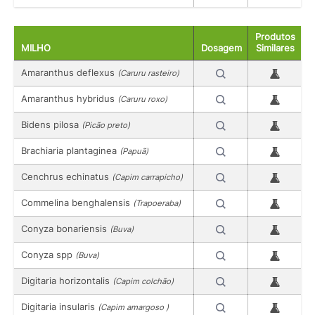
Produtos
MILHO
Dosagem
Similares
Amaranthus deflexus
(Caruru rasteiro)
Amaranthus hybridus
(Caruru roxo)
Bidens pilosa
(Picão preto)
Brachiaria plantaginea
(Papuã)
Cenchrus echinatus
(Capim carrapicho)
Commelina benghalensis
(Trapoeraba)
Conyza bonariensis
(Buva)
Conyza spp
(Buva)
Digitaria horizontalis
(Capim colchão)
Digitaria insularis
(Capim amargoso )