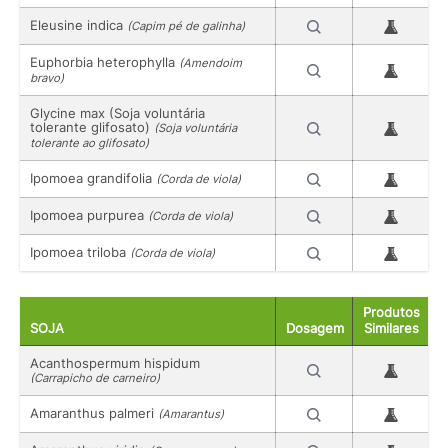
Eleusine indica
(Capim pé de galinha)
Euphorbia heterophylla
(Amendoim
bravo)
Glycine max (Soja voluntária
tolerante glifosato)
(Soja voluntária
tolerante ao glifosato)
Ipomoea grandifolia
(Corda de viola)
Ipomoea purpurea
(Corda de viola)
Ipomoea triloba
(Corda de viola)
Produtos
SOJA
Dosagem
Similares
Acanthospermum hispidum
(Carrapicho de carneiro)
Amaranthus palmeri
(Amarantus)