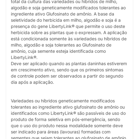
total da cultura das variedades ou híbridos de milho,
algodão e soja geneticamente modificados tolerantes ao
ingrediente ativo Glufosinato de amônio. A base da
seletividade do herbicida em milho, algodão e soja é a
presença do gene LibertyLink® que permite o uso deste
herbicida sobre as plantas que o expressam. A aplicação
está condicionada somente às variedades ou híbridos de
milho, algodão e soja tolerantes ao Glufosinato de
amônio, cuja semente esteja identificada como
LibertyLink®.
Deve ser aplicado quando as plantas daninhas estiverem
em crescimento ativo, sendo que os primeiros sintomas
de controle podem ser observados a partir do segundo
dia após a aplicação.
Variedades ou híbridos geneticamente modificados
tolerantes ao ingrediente ativo glufosinato de amônio ou
identificados como LibertyLink® são passíveis de uso do
produto de forma seletiva em pós-emergência, sendo
que o uso do produto nessa modalidade somente deve
ser indicado para áreas (lavouras) formadas com
sementes que sejam tolerantes ao glufosinato de amônio.