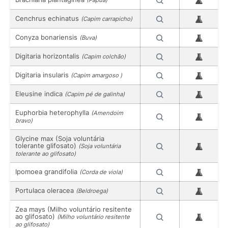
(Papuã)
Cenchrus echinatus
(Capim carrapicho)
Conyza bonariensis
(Buva)
Digitaria horizontalis
(Capim colchão)
Digitaria insularis
(Capim amargoso )
Eleusine indica
(Capim pé de galinha)
Euphorbia heterophylla
(Amendoim
bravo)
Glycine max (Soja voluntária
tolerante glifosato)
(Soja voluntária
tolerante ao glifosato)
Ipomoea grandifolia
(Corda de viola)
Portulaca oleracea
(Beldroega)
Zea mays (Milho voluntário resitente
ao glifosato)
(Milho voluntário resitente
ao glifosato)