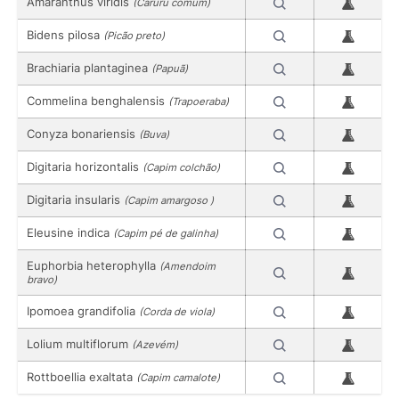
Amaranthus viridis
(Caruru comum)
Bidens pilosa
(Picão preto)
Brachiaria plantaginea
(Papuã)
Commelina benghalensis
(Trapoeraba)
Conyza bonariensis
(Buva)
Digitaria horizontalis
(Capim colchão)
Digitaria insularis
(Capim amargoso )
Eleusine indica
(Capim pé de galinha)
Euphorbia heterophylla
(Amendoim
bravo)
Ipomoea grandifolia
(Corda de viola)
Lolium multiflorum
(Azevém)
Rottboellia exaltata
(Capim camalote)