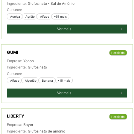
Ingrediente:
Glufosinato - Sal de Amônio
Culturas:
 Acelga
 Agrião
 Alface
+51 mais
Ver mais
GUMI
Herbicida
Empresa:
Yonon
Ingrediente:
Glufosinato
Culturas:
 Alface
 Algodão
 Banana
+15 mais
Ver mais
LIBERTY
Herbicida
Empresa:
Bayer
Ingrediente:
Glufosinato de amônio