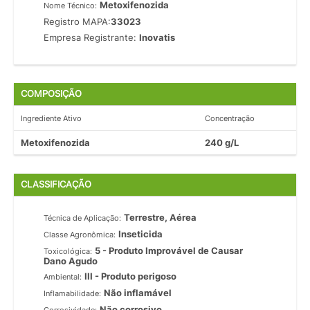
Metoxifenozida
Nome Técnico:
Registro MAPA:
33023
Empresa Registrante:
Inovatis
COMPOSIÇÃO
Ingrediente Ativo
Concentração
Metoxifenozida
240 g/L
CLASSIFICAÇÃO
Terrestre, Aérea
Técnica de Aplicação:
Inseticida
Classe Agronômica:
5 - Produto Improvável de Causar
Toxicológica:
Dano Agudo
III - Produto perigoso
Ambiental:
Não inflamável
Inflamabilidade:
Não corrosivo