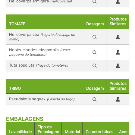
Helicoverpa armigera
(Helicoverpa)
Produtos
TOMATE
Dosagem
Similares
Helicoverpa zea
(Lagarta da espiga do
milho)
Neoleucinodes elegantalis
(Broca
pequena do tomateiro)
Tuta absoluta
(Traça do tomateiro)
Produtos
TRIGO
Dosagem
Similares
Pseudaletia sequax
(Lagarta do trigo)
EMBALAGENS
Tipo de
Lavabilidade
Embalagem
Material
Características
Acondic