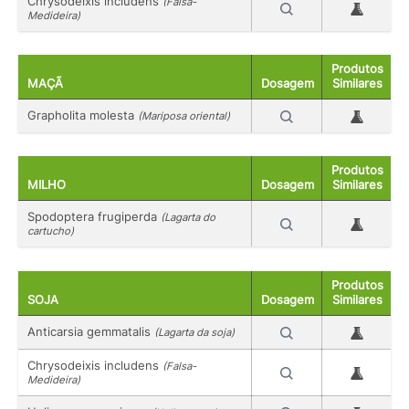
Chrysodeixis includens
(Falsa-
Medideira)
Produtos
MAÇÃ
Dosagem
Similares
Grapholita molesta
(Mariposa oriental)
Produtos
MILHO
Dosagem
Similares
Spodoptera frugiperda
(Lagarta do
cartucho)
Produtos
SOJA
Dosagem
Similares
Anticarsia gemmatalis
(Lagarta da soja)
Chrysodeixis includens
(Falsa-
Medideira)