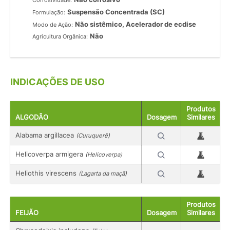
Corrosividade:
Suspensão Concentrada (SC)
Formulação:
Não sistêmico, Acelerador de ecdise
Modo de Ação:
Não
Agricultura Orgânica:
INDICAÇÕES DE USO
Produtos
ALGODÃO
Dosagem
Similares
Alabama argillacea
(Curuquerê)
Helicoverpa armigera
(Helicoverpa)
Heliothis virescens
(Lagarta da maçã)
Produtos
FEIJÃO
Dosagem
Similares