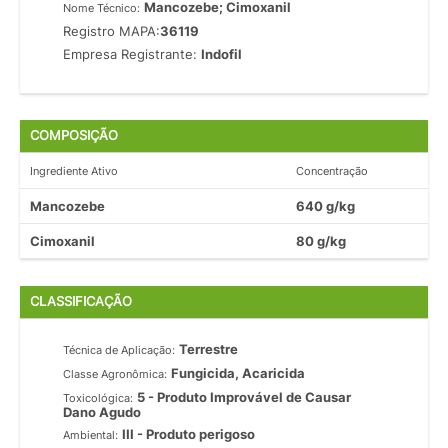
Mancozebe; Cimoxanil
Nome Técnico:
Registro MAPA:
36119
Empresa Registrante:
Indofil
COMPOSIÇÃO
Ingrediente Ativo
Concentração
Mancozebe
640 g/kg
Cimoxanil
80 g/kg
CLASSIFICAÇÃO
Terrestre
Técnica de Aplicação:
Fungicida, Acaricida
Classe Agronômica:
5 - Produto Improvável de Causar
Toxicológica:
Dano Agudo
III - Produto perigoso
Ambiental: