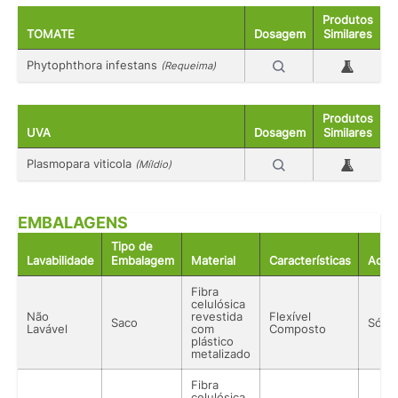
Produtos
TOMATE
Dosagem
Similares
Phytophthora infestans
(Requeima)
Produtos
UVA
Dosagem
Similares
Plasmopara viticola
(Míldio)
EMBALAGENS
Tipo de
Lavabilidade
Embalagem
Material
Características
Acon
Fibra
celulósica
Não
revestida
Flexível
Saco
Sólid
Lavável
com
Composto
plástico
metalizado
Fibra
celulósica