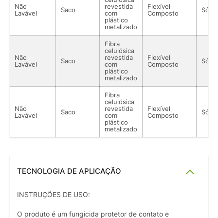
Não
revestida
Flexível
Saco
Sólid
Lavável
com
Composto
plástico
metalizado
Fibra
celulósica
Não
revestida
Flexível
Saco
Sólid
Lavável
com
Composto
plástico
metalizado
Fibra
celulósica
Não
revestida
Flexível
Saco
Sólid
Lavável
com
Composto
plástico
metalizado
TECNOLOGIA DE APLICAÇÃO
INSTRUÇÕES DE USO:
O produto é um fungicida protetor de contato e