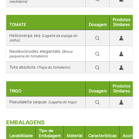
medideira)
Produtos
TOMATE
Dosagem
Similares
Helicoverpa zea
(Lagarta da espiga do
milho)
Neoleucinodes elegantalis
(Broca
pequena do tomateiro)
Tuta absoluta
(Traça do tomateiro)
Produtos
TRIGO
Dosagem
Similares
Pseudaletia sequax
(Lagarta do trigo)
EMBALAGENS
Tipo de
Lavabilidade
Embalagem
Material
Características
Acondic