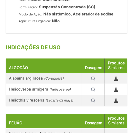
Corrosividade:
Suspensão Concentrada (SC)
Formulação:
Não sistêmico, Acelerador de ecdise
Modo de Ação:
Não
Agricultura Orgânica:
INDICAÇÕES DE USO
Produtos
ALGODÃO
Dosagem
Similares
Alabama argillacea
(Curuquerê)
Helicoverpa armigera
(Helicoverpa)
Heliothis virescens
(Lagarta da maçã)
Produtos
FEIJÃO
Dosagem
Similares