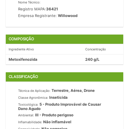
Nome Técnico:
Registro MAPA:
36421
Empresa Registrante:
Willowood
COMPOSIÇÃO
Ingrediente Ativo
Concentração
Metoxifenozida
240 g/L
CLASSIFICAÇÃO
Terrestre, Aérea, Drone
Técnica de Aplicação:
Inseticida
Classe Agronômica:
5 - Produto Improvável de Causar
Toxicológica:
Dano Agudo
III - Produto perigoso
Ambiental:
Não inflamável
Inflamabilidade:
Não corrosivo