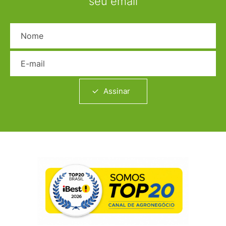
seu email
Nome
E-mail
Assinar