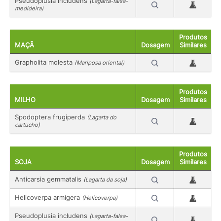
Pseudoplusia includens
(Lagarta-falsa-
medideira)
Produtos
MAÇÃ
Dosagem
Similares
Grapholita molesta
(Mariposa oriental)
Produtos
MILHO
Dosagem
Similares
Spodoptera frugiperda
(Lagarta do
cartucho)
Produtos
SOJA
Dosagem
Similares
Anticarsia gemmatalis
(Lagarta da soja)
Helicoverpa armigera
(Helicoverpa)
Pseudoplusia includens
(Lagarta-falsa-