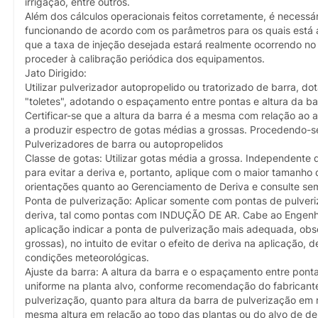
irrigação, entre outros.
Além dos cálculos operacionais feitos corretamente, é necessár
funcionando de acordo com os parâmetros para os quais está a
que a taxa de injeção desejada estará realmente ocorrendo no
proceder à calibração periódica dos equipamentos.
Jato Dirigido:
Utilizar pulverizador autopropelido ou tratorizado de barra, dot
"toletes", adotando o espaçamento entre pontas e altura da ba
Certificar-se que a altura da barra é a mesma com relação ao
a produzir espectro de gotas médias a grossas. Procedendo-s
Pulverizadores de barra ou autopropelidos
Classe de gotas: Utilizar gotas média a grossa. Independente
para evitar a deriva e, portanto, aplique com o maior tamanho d
orientações quanto ao Gerenciamento de Deriva e consulte s
Ponta de pulverização: Aplicar somente com pontas de pulver
deriva, tal como pontas com INDUÇÃO DE AR. Cabe ao Engenh
aplicação indicar a ponta de pulverização mais adequada, ob
grossas), no intuito de evitar o efeito de deriva na aplicação
condições meteorológicas.
Ajuste da barra: A altura da barra e o espaçamento entre pont
uniforme na planta alvo, conforme recomendação do fabricant
pulverização, quanto para altura da barra de pulverização em 
mesma altura em relação ao topo das plantas ou do alvo de dep