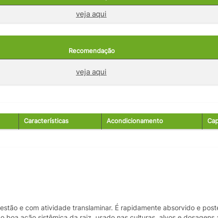
veja aqui
Recomendação
veja aqui
Características
Acondicionamento
Cap
estão e com atividade translaminar. É rapidamente absorvido e post
ndo boa ação sistêmica da raiz, usado nas culturas, alvos e dosagens 