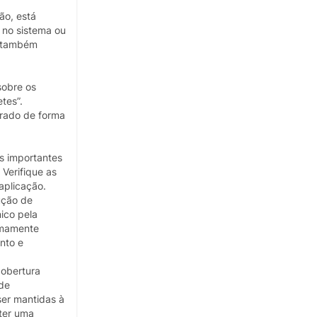
ão, está
 no sistema ou
é também
sobre os
tes”.
brado de forma
s importantes
 Verifique as
aplicação.
ução de
ico pela
emamente
nto e
cobertura
 de
ser mantidas à
bter uma