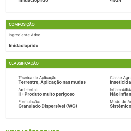
Imidacloprido
4924
COMPOSIÇÃO
Ingrediente Ativo
Imidacloprido
CLASSIFICAÇÃO
Técnica de Aplicação:
Classe Agr
Terrestre, Aplicação nas mudas
Inseticida
Ambiental:
Inflamabilid
II - Produto muito perigoso
Não infla
Formulação:
Modo de A
Granulado Dispersível (WG)
Sistêmico