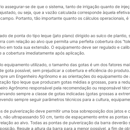
io assegurar-se de que o sistema, tanto de irrigação quanto de injeç
justado, ou seja, que a vazão calculada corresponde àquela efetiva
 campo. Portanto, tão importante quanto os cálculos operacionais, 
ado de ponta do tipo leque (jato plano) dirigido ao sulco de plantio, 
rra com relação ao alvo que permita uma perfeita cobertura dos “tole
 alvo em toda sua extensão. O equipamento deve ser regulado e cali
e a cobertura imediatamente após aplicação.
 do equipamento utilizado, o tamanho das gotas é um dos fatores mai
e gota possível, sem prejudicar a cobertura e eficiência do produto.
empre um Engenheiro Agrônomo e as orientações do equipamento de 
ização tipo leque que produzam gotas médias a grossas, para a red
eiro Agrônomo responsável pela recomendação ou responsável técn
servando sempre a classe de gotas indicadas (gotas grossas a extr
, devendo sempre seguir parâmetros técnicos para a cultura, equipame
as de pulverização deve permitir uma boa sobreposição dos jatos e 
e, não ultrapassando 50 cm, tanto de espaçamento entre as pontas
relação ao alvo. Todas as pontas de pulverização da barra deverão 
osição. Regule a altura da barra para a menor possível, a fim de o