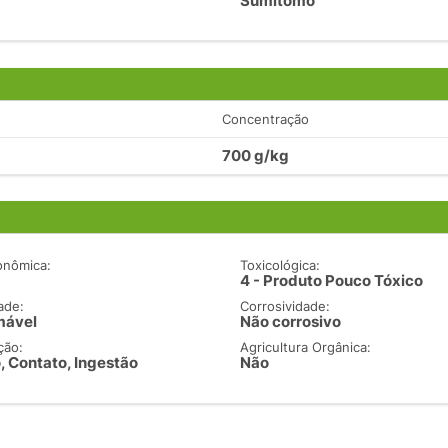
Sumitomo
Concentração
700 g/kg
onômica:
Toxicológica:
4 - Produto Pouco Tóxico
ade:
Corrosividade:
mável
Não corrosivo
ção:
Agricultura Orgânica:
, Contato, Ingestão
Não