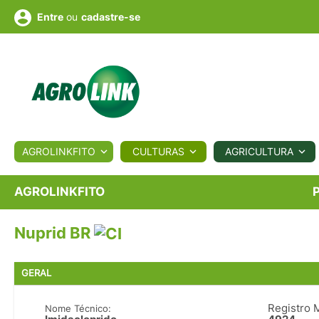
ou
cadastre-se
Entre
ULTURA
AGROLINKFITO
CULTURAS
AGRICULTURA
BIOLÓGICOS
COTAÇÕES
NOTÍCIAS
AGROTE
AGROLINKFITO
Nuprid BR
Fotos
os
Conversor
Colunistas
Eventos
e
Vídeos
GERAL
Registro 
Nome Técnico: