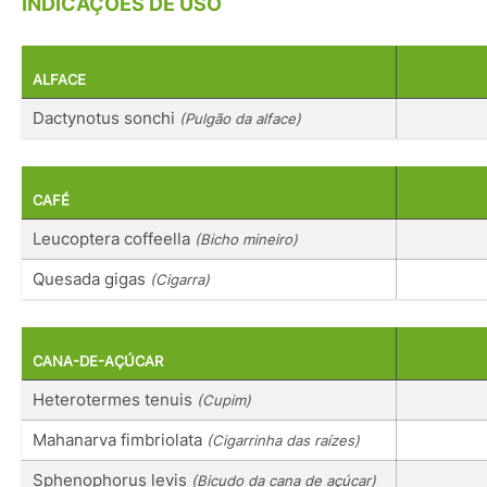
INDICAÇÕES DE USO
ALFACE
Dactynotus sonchi
(Pulgão da alface)
CAFÉ
Leucoptera coffeella
(Bicho mineiro)
Quesada gigas
(Cigarra)
CANA-DE-AÇÚCAR
Heterotermes tenuis
(Cupim)
Mahanarva fimbriolata
(Cigarrinha das raízes)
Sphenophorus levis
(Bicudo da cana de açúcar)