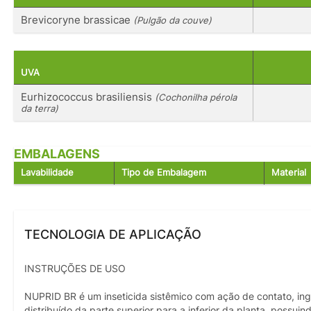
Brevicoryne brassicae
(Pulgão da couve)
UVA
Eurhizococcus brasiliensis
(Cochonilha pérola
da terra)
EMBALAGENS
Lavabilidade
Tipo de Embalagem
Material
TECNOLOGIA DE APLICAÇÃO
INSTRUÇÕES DE USO
NUPRID BR é um inseticida sistêmico com ação de contato, ing
distribuído da parte superior para a inferior da planta, possui