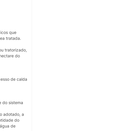
bicos que
ea tratada.
u tratorizado,
 hectare do
cesso de calda
e do sistema
o adotado, a
ntidade do
 água de