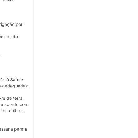
rrigação por
cnicas do
o
eção à Saúde
ões adequadas
re de terra,
 de acordo com
 na cultura.
essária para a