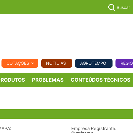
Buscar
PECUÁR
COTAÇÕES
NOTÍCIAS
AGROTEMPO
REGI
MPO
REGIONAL
COMERCIAL
AGROVIAGENS
PRODUTOS
PROBLEMAS
CONTEÚDOS TÉCNICOS
MAPA:
Empresa Registrante: