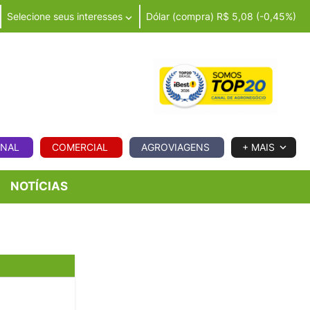
Selecione seus interesses
Dólar (compra) R$ 5,08 (-0,45%)
IA
ONAL
COMERCIAL
AGROVIAGENS
+ MAIS
NOTÍCIAS