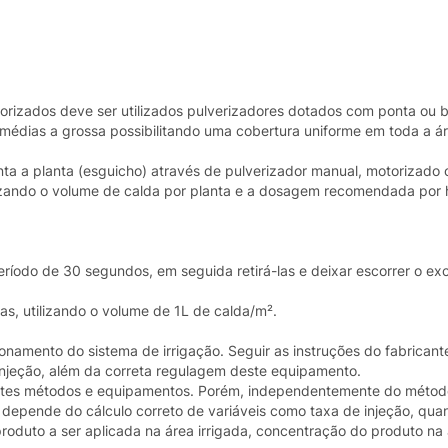
orizados deve ser utilizados pulverizadores dotados com ponta ou 
médias a grossa possibilitando uma cobertura uniforme em toda a ár
anta a planta (esguicho) através de pulverizador manual, motorizado o
tilizando o volume de calda por planta e a dosagem recomendada por
íodo de 30 segundos, em seguida retirá-las e deixar escorrer o ex
s, utilizando o volume de 1L de calda/m².
ionamento do sistema de irrigação. Seguir as instruções do fabricant
 injeção, além da correta regulagem deste equipamento.
rentes métodos e equipamentos. Porém, independentemente do métod
 depende do cálculo correto de variáveis como taxa de injeção, qua
produto a ser aplicada na área irrigada, concentração do produto na