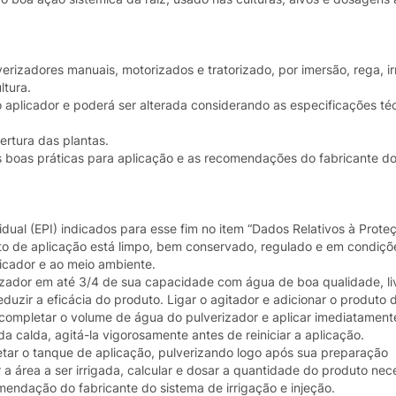
erizadores manuais, motorizados e tratorizado, por imersão, rega, i
tura.
aplicador e poderá ser alterada considerando as especificações té
ertura das plantas.
 boas práticas para aplicação e as recomendações do fabricante d
idual (EPI) indicados para esse fim no item “Dados Relativos à Prot
nto de aplicação está limpo, bem conservado, regulado e em condiç
licador e ao meio ambiente.
zador em até 3/4 de sua capacidade com água de boa qualidade, liv
eduzir a eficácia do produto. Ligar o agitador e adicionar o produto
completar o volume de água do pulverizador e aplicar imediatamente
 calda, agitá-la vigorosamente antes de reiniciar a aplicação.
tar o tanque de aplicação, pulverizando logo após sua preparação
a área a ser irrigada, calcular e dosar a quantidade do produto nec
endação do fabricante do sistema de irrigação e injeção.