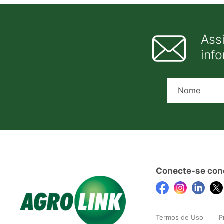
Ass
inf
Conecte-se con
Termos de Uso
P