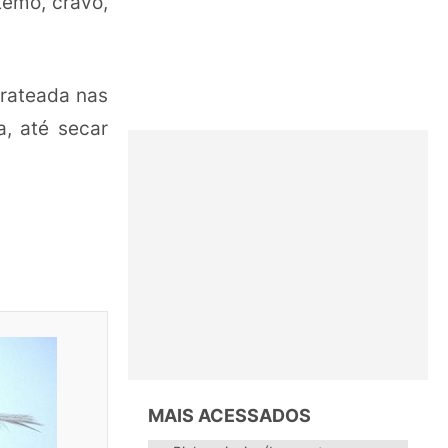
temo, cravo,
prateada nas
, até secar
MAIS ACESSADOS