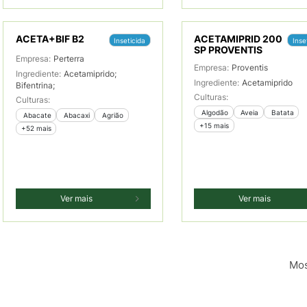
ACETA+BIF B2
ACETAMIPRID 200
Inseticida
Inse
SP PROVENTIS
Empresa:
Perterra
Empresa:
Proventis
Ingrediente:
Acetamiprido;
Ingrediente:
Acetamiprido
Bifentrina;
Culturas:
Culturas:
 Algodão
 Aveia
 Batata
 Abacate
 Abacaxi
 Agrião
+15 mais
+52 mais
Ver mais
Ver mais
Mos