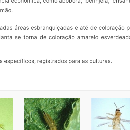
ância econômica, como abóbora, berinjela, crisân
amão.
vadas áreas esbranquiçadas e até de coloração 
anta se torna de coloração amarelo esverdeada
s específicos, registrados para as culturas.