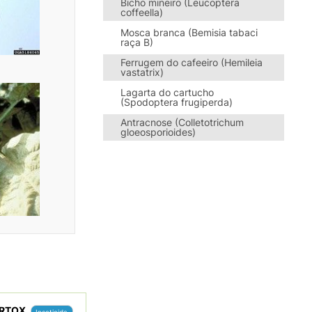
Bicho mineiro (Leucoptera
coffeella)
Mosca branca (Bemisia tabaci
raça B)
Ferrugem do cafeeiro (Hemileia
vastatrix)
Lagarta do cartucho
(Spodoptera frugiperda)
Antracnose (Colletotrichum
gloeosporioides)
ORTOX
Inseticida