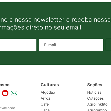
ine a nossa newsletter e receba nossas
ormações direto no seu email
Nome
E-mail
osco
Culturas
Seções
Algodão
Notícias
Arroz
Cotações
Café
Agrolinkfito
rivacidade
Cana
Agrotempo