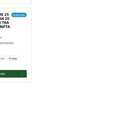
DE 25
Inseticida
NA 25
/ TRA
RIPTA
is
tamiprido;
caxi
 Acelga
mais