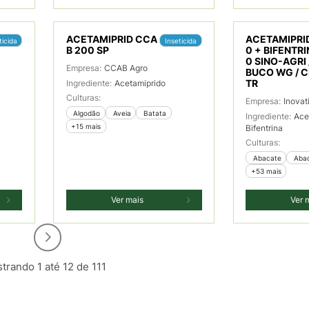
ACETAMIPRID CCA
ACETAMIPRI
ticida
Inseticida
B 200 SP
0 + BIFENTRI
0 SINO-AGRI 
Empresa:
CCAB Agro
BUCO WG / C
Ingrediente:
Acetamiprido
TR
Culturas:
Empresa:
Inovat
 Algodão
 Aveia
 Batata
Ingrediente:
Ace
+15 mais
Bifentrina
Culturas:
 Abacate
 Aba
+53 mais
Ver mais
Ver 
trando 1 até 12 de 111