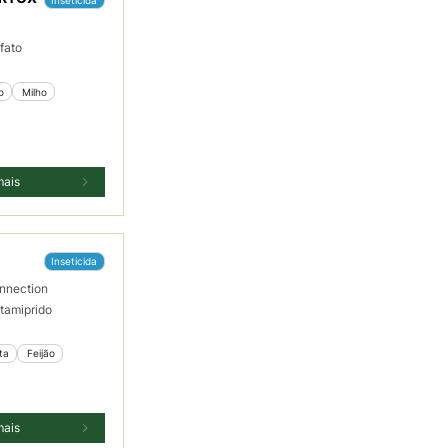
x
fato
ão
 Milho
mais
Inseticida
nnection
tamiprido
ta
 Feijão
mais