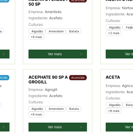
50 SP
Empresa:
Norto
Empresa:
Ameribrás
Ingrediente:
Ace
Ingrediente:
Acefato
Culturas:
Culturas:
 Algodão
 Feij
ta
 Algodão
 Amendoim
 Batata
+2 mais
+8 mais
Ver mais
Ver 
ACEPHATE 90 SP A
ACETA
ticida
Acaricida
GROGILL
s
Empresa:
Agrico
Empresa:
Agrogill
Ingrediente:
Ace
Ingrediente:
Acefato
Culturas:
Culturas:
 Algodão
 Bata
 Algodão
 Amendoim
 Batata
+8 mais
+6 mais
Ver mais
Ver 