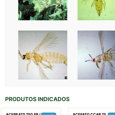
PRODUTOS INDICADOS
ACEBEATS 750 SP /
ACEFATO CCAB 75
Inseticida
Inse