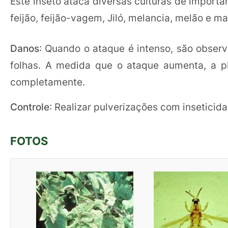
Este inseto ataca diversas culturas de import
feijão, feijão-vagem, Jiló, melancia, melão e m
Danos
: Quando o ataque é intenso, são obser
folhas. A medida que o ataque aumenta, a pl
completamente.
Controle
: Realizar pulverizações com inseticida
FOTOS