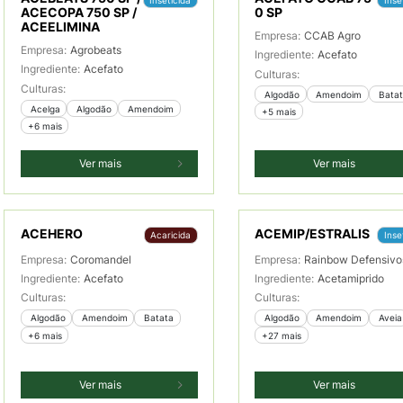
ACECOPA 750 SP /
0 SP
ACEELIMINA
Empresa:
CCAB Agro
Empresa:
Agrobeats
Ingrediente:
Acefato
Ingrediente:
Acefato
Culturas:
Culturas:
 Algodão
 Amendoim
 Bata
 Acelga
 Algodão
 Amendoim
+5 mais
+6 mais
Ver mais
Ver mais
ACEHERO
ACEMIP/ESTRALIS
Acaricida
Inse
Empresa:
Coromandel
Empresa:
Rainbow Defensivo
Ingrediente:
Acefato
Ingrediente:
Acetamiprido
Culturas:
Culturas:
 Algodão
 Amendoim
 Batata
 Algodão
 Amendoim
 Aveia
+6 mais
+27 mais
Ver mais
Ver mais