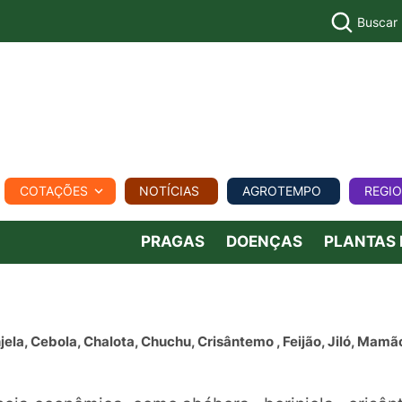
Buscar
PECUÁR
COTAÇÕES
NOTÍCIAS
AGROTEMPO
REGI
MPO
REGIONAL
COMERCIAL
AGROVIAGENS
PRAGAS
DOENÇAS
PLANTAS
jela, Cebola, Chalota, Chuchu, Crisântemo , Feijão, Jiló, Mamã