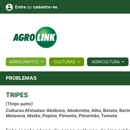
ou
cadastre-se
Entre
ULTURA
AGROLINKFITO
CULTURAS
AGRICULTURA
BIOLÓGICOS
COTAÇÕES
NOTÍCIAS
AGROTE
PROBLEMAS
TRIPES
Fotos
os
Conversor
Colunistas
Eventos
e
Vídeos
(Thrips palmi)
Culturas Afetadas: Abóbora, Abobrinha, Alho, Batata, Berin
Melancia, Melão, Pepino, Pimenta, Pimentão, Tomate