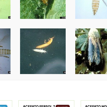
ACEFATO FERSOL 7
ACEFATO N
ticida
Acaricida