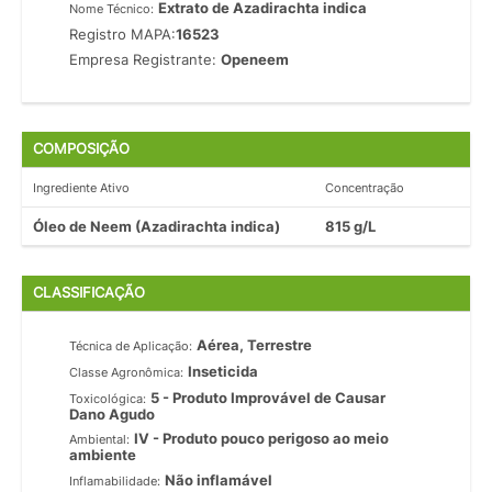
Extrato de Azadirachta indica
Nome Técnico:
Registro MAPA:
16523
Empresa Registrante:
Openeem
COMPOSIÇÃO
Ingrediente Ativo
Concentração
Óleo de Neem (Azadirachta indica)
815 g/L
CLASSIFICAÇÃO
Aérea, Terrestre
Técnica de Aplicação:
Inseticida
Classe Agronômica:
5 - Produto Improvável de Causar
Toxicológica:
Dano Agudo
IV - Produto pouco perigoso ao meio
Ambiental:
ambiente
Não inflamável
Inflamabilidade: