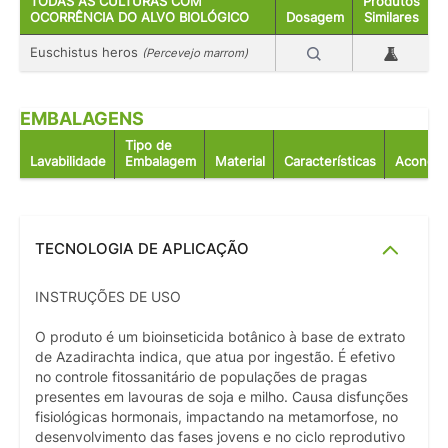
TODAS AS CULTURAS COM
Produtos
OCORRÊNCIA DO ALVO BIOLÓGICO
Dosagem
Similares
Euschistus heros
(Percevejo marrom)
EMBALAGENS
Tipo de
Lavabilidade
Embalagem
Material
Características
Acondic
TECNOLOGIA DE APLICAÇÃO
INSTRUÇÕES DE USO
O produto é um bioinseticida botânico à base de extrato
de Azadirachta indica, que atua por ingestão. É efetivo
no controle fitossanitário de populações de pragas
presentes em lavouras de soja e milho. Causa disfunções
fisiológicas hormonais, impactando na metamorfose, no
desenvolvimento das fases jovens e no ciclo reprodutivo