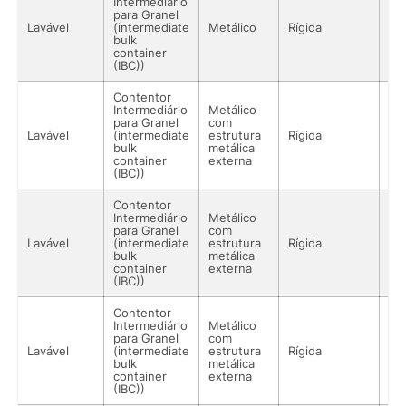
Intermediário
para Granel
Lavável
(intermediate
Metálico
Rígida
Lí
bulk
container
(IBC))
Contentor
Intermediário
Metálico
para Granel
com
Lavável
(intermediate
estrutura
Rígida
Lí
bulk
metálica
container
externa
(IBC))
Contentor
Intermediário
Metálico
para Granel
com
Lavável
(intermediate
estrutura
Rígida
Lí
bulk
metálica
container
externa
(IBC))
Contentor
Intermediário
Metálico
para Granel
com
Lavável
(intermediate
estrutura
Rígida
Lí
bulk
metálica
container
externa
(IBC))