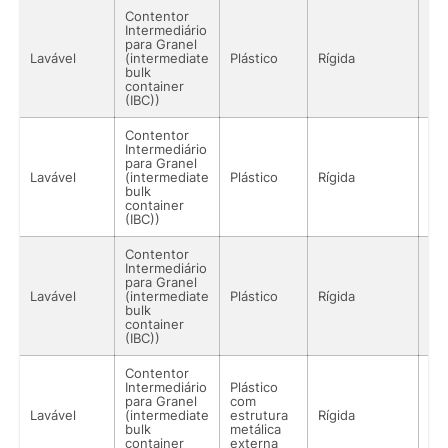
Contentor
Intermediário
para Granel
Lavável
(intermediate
Plástico
Rígida
Lí
bulk
container
(IBC))
Contentor
Intermediário
para Granel
Lavável
(intermediate
Plástico
Rígida
Lí
bulk
container
(IBC))
Contentor
Intermediário
para Granel
Lavável
(intermediate
Plástico
Rígida
Lí
bulk
container
(IBC))
Contentor
Intermediário
Plástico
para Granel
com
Lavável
(intermediate
estrutura
Rígida
Lí
bulk
metálica
container
externa