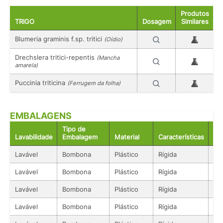
Produtos
TRIGO
Dosagem
Similares
Blumeria graminis f.sp. tritici
(Oídio)
Drechslera tritici-repentis
(Mancha
amarela)
Puccinia triticina
(Ferrugem da folha)
EMBALAGENS
Tipo de
Lavabilidade
Embalagem
Material
Características
Ac
Lavável
Bombona
Plástico
Rígida
Lí
Lavável
Bombona
Plástico
Rígida
Lí
Lavável
Bombona
Plástico
Rígida
Lí
Lavável
Bombona
Plástico
Rígida
Lí