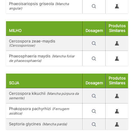
Phaeoisariopsis griseola
(Mancha
angular)
Produtos
MILHO
Dosagem
Similares
Cercospora zeae-maydis
(Cercosporiose)
Phaeosphaeria maydis
(Mancha foliar
de phaoeosphaeria)
Produtos
SOJA
Dosagem
Similares
Cercospora kikuchii
(Mancha púrpura da
semente)
Phakopsora pachyrhizi
(Ferrugem
asiática)
Septoria glycines
(Mancha parda)