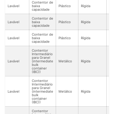
Contentor de
Lavável
baixa
Plástico
Rígida
Lí
capacidade
Contentor de
Lavável
baixa
Plástico
Rígida
Lí
capacidade
Contentor de
Lavável
baixa
Plástico
Rígida
Lí
capacidade
Contentor
Intermediário
para Granel
Lavável
(intermediate
Metálico
Rígida
Lí
bulk
container
(IBC))
Contentor
Intermediário
para Granel
Lavável
(intermediate
Metálico
Rígida
Lí
bulk
container
(IBC))
Contentor