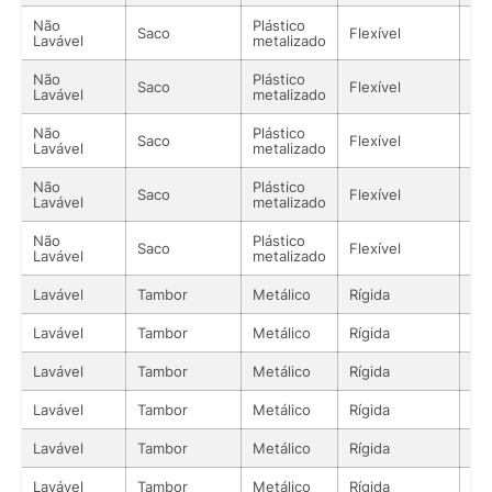
Não
Plástico
Saco
Flexível
Lí
Lavável
metalizado
Não
Plástico
Saco
Flexível
Lí
Lavável
metalizado
Não
Plástico
Saco
Flexível
Lí
Lavável
metalizado
Não
Plástico
Saco
Flexível
Lí
Lavável
metalizado
Não
Plástico
Saco
Flexível
Lí
Lavável
metalizado
Lavável
Tambor
Metálico
Rígida
Lí
Lavável
Tambor
Metálico
Rígida
Lí
Lavável
Tambor
Metálico
Rígida
Lí
Lavável
Tambor
Metálico
Rígida
Lí
Lavável
Tambor
Metálico
Rígida
Lí
Lavável
Tambor
Metálico
Rígida
Lí