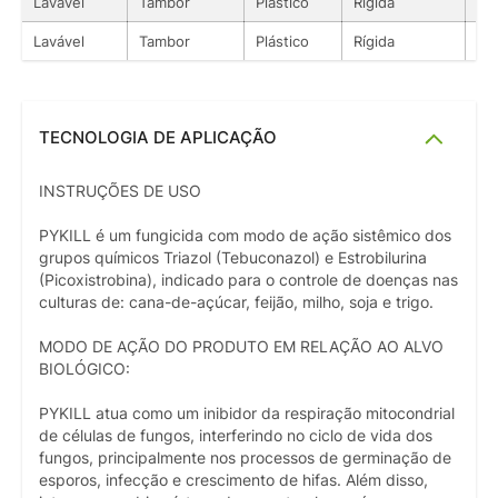
Lavável
Tambor
Plástico
Rígida
Lí
Lavável
Tambor
Plástico
Rígida
Lí
TECNOLOGIA DE APLICAÇÃO
INSTRUÇÕES DE USO
PYKILL é um fungicida com modo de ação sistêmico dos
grupos químicos Triazol (Tebuconazol) e Estrobilurina
(Picoxistrobina), indicado para o controle de doenças nas
culturas de: cana-de-açúcar, feijão, milho, soja e trigo.
MODO DE AÇÃO DO PRODUTO EM RELAÇÃO AO ALVO
BIOLÓGICO:
PYKILL atua como um inibidor da respiração mitocondrial
de células de fungos, interferindo no ciclo de vida dos
fungos, principalmente nos processos de germinação de
esporos, infecção e crescimento de hifas. Além disso,