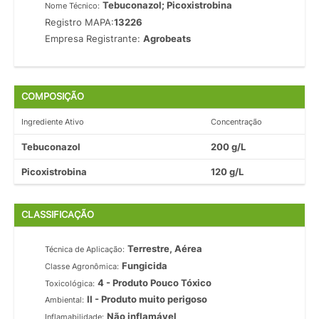
Tebuconazol; Picoxistrobina
Nome Técnico:
Registro MAPA:
13226
Empresa Registrante:
Agrobeats
COMPOSIÇÃO
Ingrediente Ativo
Concentração
Tebuconazol
200 g/L
Picoxistrobina
120 g/L
CLASSIFICAÇÃO
Terrestre, Aérea
Técnica de Aplicação:
Fungicida
Classe Agronômica:
4 - Produto Pouco Tóxico
Toxicológica:
II - Produto muito perigoso
Ambiental:
Não inflamável
Inflamabilidade: