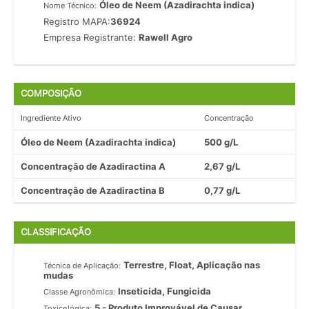
Óleo de Neem (Azadirachta indica)
Nome Técnico:
Registro MAPA:
36924
Empresa Registrante:
Rawell Agro
COMPOSIÇÃO
Ingrediente Ativo
Concentração
Óleo de Neem (Azadirachta indica)
500 g/L
Concentração de Azadiractina A
2,67 g/L
Concentração de Azadiractina B
0,77 g/L
CLASSIFICAÇÃO
Terrestre, Float, Aplicação nas
Técnica de Aplicação:
mudas
Inseticida, Fungicida
Classe Agronômica:
5 - Produto Improvável de Causar
Toxicológica: