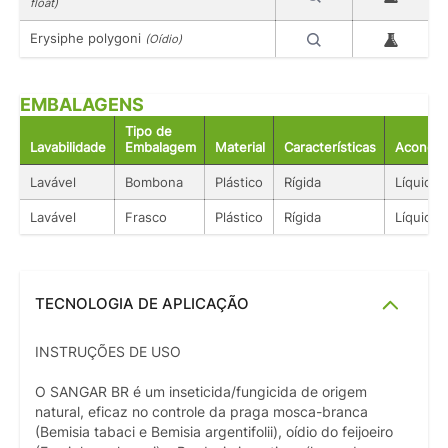
float)
Erysiphe polygoni
(Oídio)
EMBALAGENS
Tipo de
Lavabilidade
Embalagem
Material
Características
Acondic
Lavável
Bombona
Plástico
Rígida
Líquido
Lavável
Frasco
Plástico
Rígida
Líquido
TECNOLOGIA DE APLICAÇÃO
INSTRUÇÕES DE USO
O SANGAR BR é um inseticida/fungicida de origem
natural, eficaz no controle da praga mosca-branca
(Bemisia tabaci e Bemisia argentifolii), oídio do feijoeiro