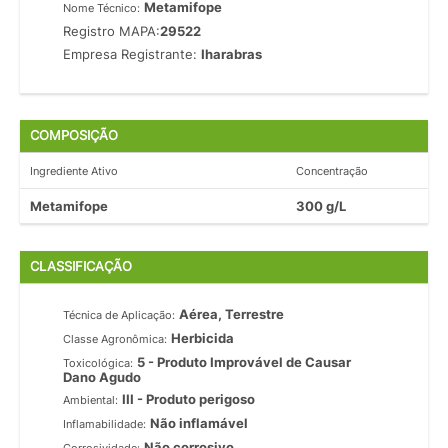
Metamifope
Nome Técnico:
Registro MAPA:
29522
Empresa Registrante:
Iharabras
COMPOSIÇÃO
Ingrediente Ativo
Concentração
Metamifope
300 g/L
CLASSIFICAÇÃO
Aérea, Terrestre
Técnica de Aplicação:
Herbicida
Classe Agronômica:
5 - Produto Improvável de Causar
Toxicológica:
Dano Agudo
III - Produto perigoso
Ambiental:
Não inflamável
Inflamabilidade:
Não corrosivo