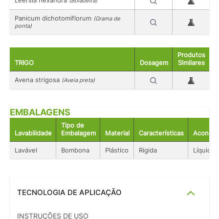
Leersia hexandra
(Boiadeira)
Panicum dichotomiflorum
(Grama de
ponta)
Produtos
TRIGO
Dosagem
Similares
Avena strigosa
(Aveia preta)
EMBALAGENS
Tipo de
Lavabilidade
Embalagem
Material
Características
Acondic
Lavável
Bombona
Plástico
Rígida
Líquido
TECNOLOGIA DE APLICAÇÃO
INSTRUÇÕES DE USO