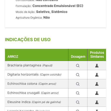
Corrosividade:
Concentrado Emulsionável (EC)
Formulação:
Seletivo, Sistêmico
Modo de Ação:
Não
Agricultura Orgânica:
INDICAÇÕES DE USO
Produtos
ARROZ
Dosagem
Similares
Brachiaria plantaginea
(Papuã)
Digitaria horizontalis
(Capim colchão)
Echinochloa colona
(Capim arroz)
Echinochloa crusgalli
(Capim arroz)
Eleusine indica
(Capim pé de galinha)