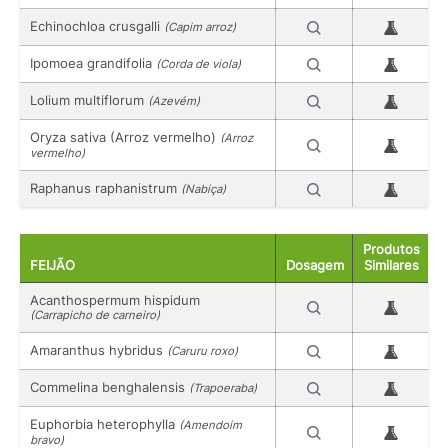
Echinochloa crusgalli
(Capim arroz)
Ipomoea grandifolia
(Corda de viola)
Lolium multiflorum
(Azevém)
Oryza sativa (Arroz vermelho)
(Arroz
vermelho)
Raphanus raphanistrum
(Nabiça)
Produtos
FEIJÃO
Dosagem
Similares
Acanthospermum hispidum
(Carrapicho de carneiro)
Amaranthus hybridus
(Caruru roxo)
Commelina benghalensis
(Trapoeraba)
Euphorbia heterophylla
(Amendoim
bravo)