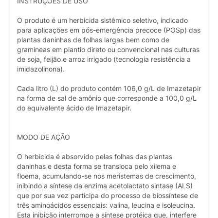
INSTRUÇÕES DE USO
O produto é um herbicida sistêmico seletivo, indicado
para aplicações em pós-emergência precoce (POSp) das
plantas daninhas de folhas largas bem como de
gramíneas em plantio direto ou convencional nas culturas
de soja, feijão e arroz irrigado (tecnologia resistência a
imidazolinona).
Cada litro (L) do produto contém 106,0 g/L de Imazetapir
na forma de sal de amônio que corresponde a 100,0 g/L
do equivalente ácido de Imazetapir.
MODO DE AÇÃO
O herbicida é absorvido pelas folhas das plantas
daninhas e desta forma se transloca pelo xilema e
floema, acumulando-se nos meristemas de crescimento,
inibindo a síntese da enzima acetolactato sintase (ALS)
que por sua vez participa do processo de biossíntese de
três aminoácidos essenciais: valina, leucina e isoleucina.
Esta inibição interrompe a síntese protéica que, interfere