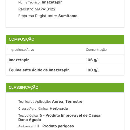
Imazetapir
Nome Técnico:
Registro MAPA:
3122
Empresa Registrante:
Sumitomo
COMPOSIÇÃO
Ingrediente Ativo
Concentração
Imazetapir
106 g/L
Equivalente ácido de Imazetapir
100 g/L
CLASSIFICAÇÃO
Aérea, Terrestre
Técnica de Aplicação:
Herbicida
Classe Agronômica:
5 - Produto Improvável de Causar
Toxicológica:
Dano Agudo
III - Produto perigoso
Ambiental: