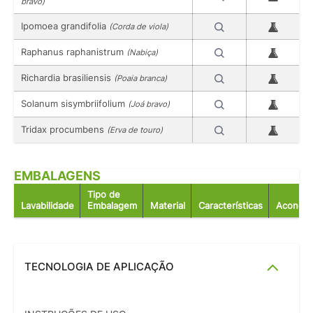
bravo)
Ipomoea grandifolia
(Corda de viola)
Raphanus raphanistrum
(Nabiça)
Richardia brasiliensis
(Poaia branca)
Solanum sisymbriifolium
(Joá bravo)
Tridax procumbens
(Erva de touro)
EMBALAGENS
Tipo de
Lavabilidade
Embalagem
Material
Características
Acondic
TECNOLOGIA DE APLICAÇÃO