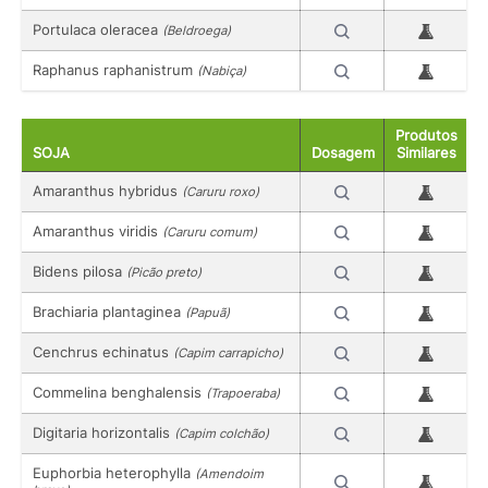
Portulaca oleracea
(Beldroega)
Raphanus raphanistrum
(Nabiça)
Produtos
SOJA
Dosagem
Similares
Amaranthus hybridus
(Caruru roxo)
Amaranthus viridis
(Caruru comum)
Bidens pilosa
(Picão preto)
Brachiaria plantaginea
(Papuã)
Cenchrus echinatus
(Capim carrapicho)
Commelina benghalensis
(Trapoeraba)
Digitaria horizontalis
(Capim colchão)
Euphorbia heterophylla
(Amendoim