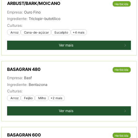
ARBUST/BARK/MOICANO
Herbicida
Empresa:
Ouro Fino
Ingrediente:
Triclopir-butotílico
Culturas:
 Arroz
 Cana-de-açúcar
 Eucalipto
+4 mais
Ver mais
BASAGRAN 480
Herbicida
Empresa:
Basf
Ingrediente:
Bentazona
Culturas:
 Arroz
 Feijão
 Milho
+2 mais
Ver mais
BASAGRAN 600
Herbicida