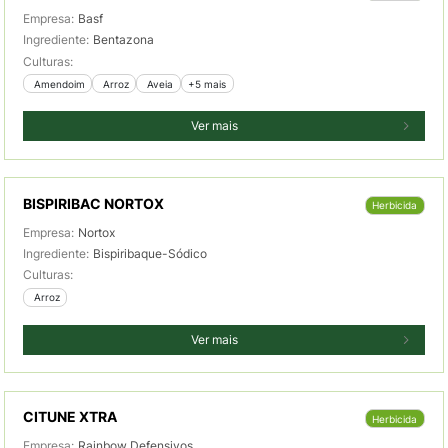
Empresa:
Basf
Ingrediente:
Bentazona
Culturas:
 Amendoim
 Arroz
 Aveia
+5 mais
Ver mais
BISPIRIBAC NORTOX
Herbicida
Empresa:
Nortox
Ingrediente:
Bispiribaque-Sódico
Culturas:
 Arroz
Ver mais
CITUNE XTRA
Herbicida
Empresa:
Rainbow Defensivos