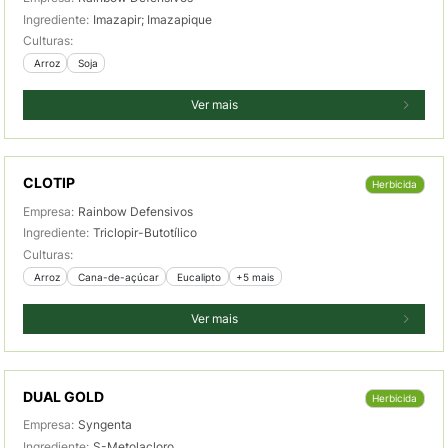
Ingrediente:
Imazapir; Imazapique
Culturas:
 Arroz
 Soja
Ver mais
CLOTIP
Herbicida
Empresa:
Rainbow Defensivos
Ingrediente:
Triclopir-Butotílico
Culturas:
 Arroz
 Cana-de-açúcar
 Eucalipto
+5 mais
Ver mais
DUAL GOLD
Herbicida
Empresa:
Syngenta
Ingrediente:
S-Metolacloro