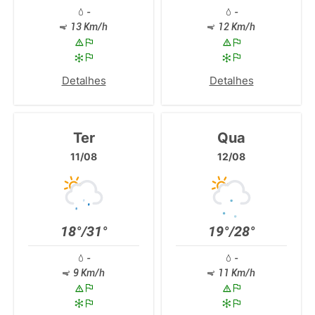
-
-
13 Km/h
12 Km/h
Detalhes
Detalhes
Ter
Qua
11/08
12/08
18°/31°
19°/28°
-
-
9 Km/h
11 Km/h