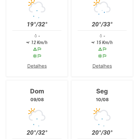
19°/32°
20°/33°
-
-
12 Km/h
15 Km/h
Detalhes
Detalhes
Dom
Seg
09/08
10/08
20°/32°
20°/30°