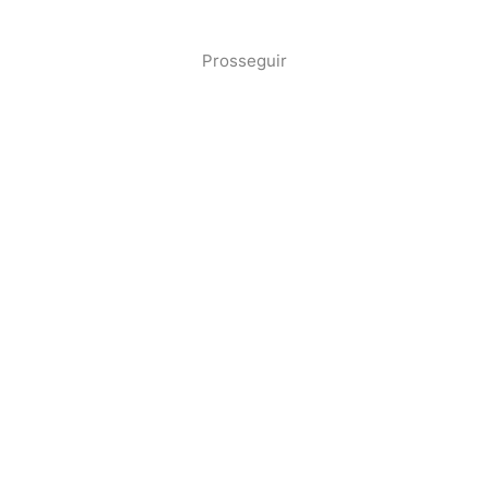
2b98f7e1-9590-46d7-af32-2c8a921a53c7
Prosseguir