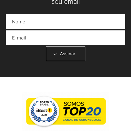
seu email
Nome
E-mail
Assinar