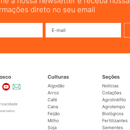
ine a nossa newsletter e receba nossas
ormações direto no seu email
Nome
E-mail
osco
Culturas
Seções
Algodão
Notícias
Arroz
Cotações
Café
Agrolinkfito
rivacidade
Cana
Agrotempo
reservados
Feijão
Biológicos
Milho
Fertilizantes
Soja
Sementes