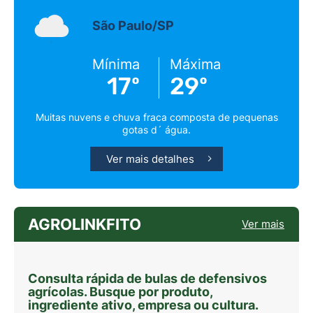
São Paulo/SP
Mínima
Máxima
17º
29º
Muitas nuvens e chuva fraca composta de pequenas
gotas d´ água.
Ver mais detalhes
AGROLINKFITO
Ver mais
Consulta rápida de bulas de defensivos
agrícolas. Busque por produto,
ingrediente ativo, empresa ou cultura.