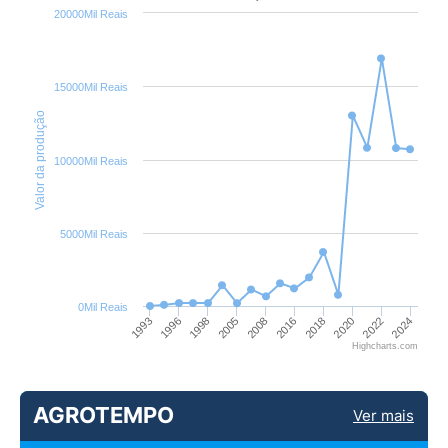
20000Mil Reais
15000Mil Reais
Valor da produção
10000Mil Reais
5000Mil Reais
0Mil Reais
1993
2022
2016
1998
2020
2008
1996
2024
2018
2005
Highcharts.com
AGROTEMPO
Ver mais