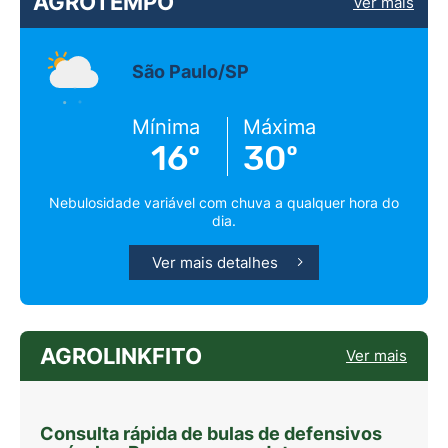
AGROTEMPO
Ver mais
São Paulo/SP
Mínima
Máxima
16º
30º
Nebulosidade variável com chuva a qualquer hora do
dia.
Ver mais detalhes
AGROLINKFITO
Ver mais
Consulta rápida de bulas de defensivos