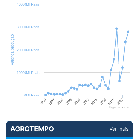
40000Mil Reais
30000Mil Reais
Valor da produção
20000Mil Reais
10000Mil Reais
0Mil Reais
1993
1997
2000
2003
2006
2009
2012
2016
2019
2022
Highcharts.com
AGROTEMPO
Ver mais