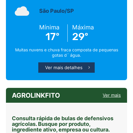
São Paulo/SP
Mínima
Máxima
17º
29º
Muitas nuvens e chuva fraca composta de pequenas
gotas d´ água.
Ver mais detalhes
AGROLINKFITO
Ver mais
Consulta rápida de bulas de defensivos
agrícolas. Busque por produto,
ingrediente ativo, empresa ou cultura.