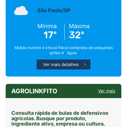
São Paulo/SP
Mínima
Máxima
17º
32º
Muitas nuvens e chuva fraca composta de pequenas
gotas d´ água.
Ver mais detalhes
AGROLINKFITO
Ver mais
Consulta rápida de bulas de defensivos
agrícolas. Busque por produto,
ingrediente ativo, empresa ou cultura.