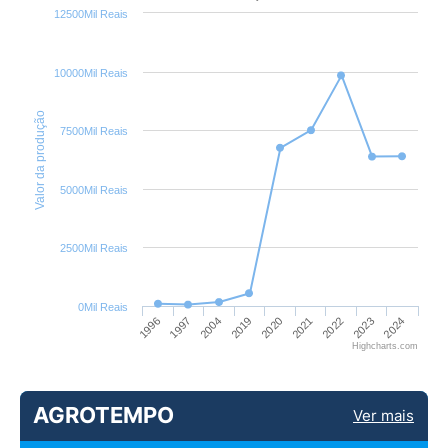
12500Mil Reais
10000Mil Reais
Valor da produção
7500Mil Reais
5000Mil Reais
2500Mil Reais
0Mil Reais
2022
2024
1997
2019
2021
2023
1996
2004
2020
Highcharts.com
AGROTEMPO
Ver mais